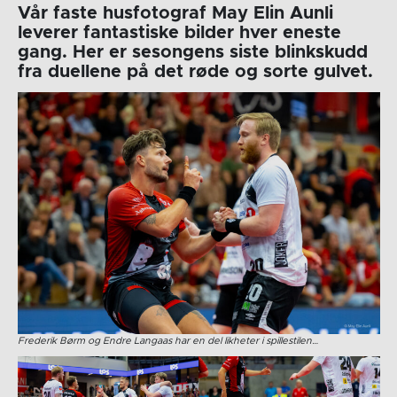
Vår faste husfotograf May Elin Aunli
leverer fantastiske bilder hver eneste
gang. Her er sesongens siste blinkskudd
fra duellene på det røde og sorte gulvet.
Frederik Børm og Endre Langaas har en del likheter i spillestilen…