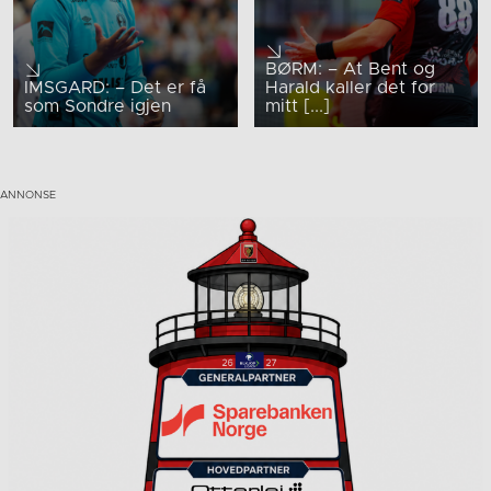
BØRM: – At Bent og
IMSGARD: – Det er få
Harald kaller det for
som Sondre igjen
mitt [...]