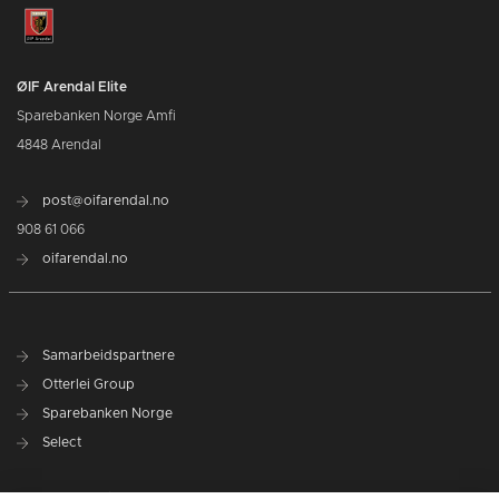
ØIF Arendal Elite
Sparebanken Norge Amfi
4848 Arendal
post@oifarendal.no
908 61 066
oifarendal.no
Samarbeidspartnere
Otterlei Group
Sparebanken Norge
Select
Nyhetsarkiv