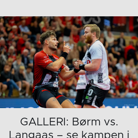
GALLERI: Børm vs.
Langaas – se kampen i