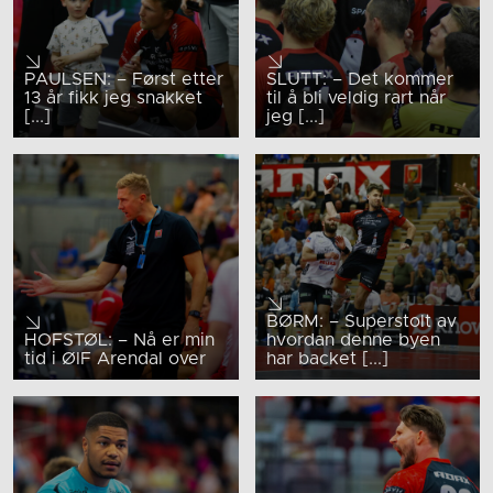
PAULSEN: – Først etter
SLUTT: – Det kommer
13 år fikk jeg snakket
til å bli veldig rart når
[...]
jeg [...]
BØRM: – Superstolt av
HOFSTØL: – Nå er min
hvordan denne byen
tid i ØIF Arendal over
har backet [...]