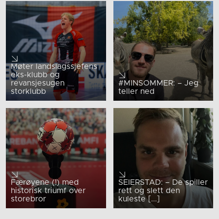
Møter landslagssjefens
eks-klubb og
revansjesugen
#MINSOMMER: – Jeg
storklubb
teller ned
Færøyene (!) med
SEIERSTAD: – De spiller
historisk triumf over
rett og slett den
storebror
kuleste [...]