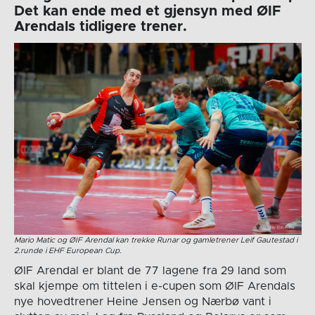
Det kan ende med et gjensyn med ØIF
Arendals tidligere trener.
Mario Matic og ØIF Arendal kan trekke Runar og gamletrener Leif Gautestad i
2.runde i EHF European Cup.
ØIF Arendal er blant de 77 lagene fra 29 land som
skal kjempe om tittelen i e-cupen som ØIF Arendals
nye hovedtrener Heine Jensen og Nærbø vant i