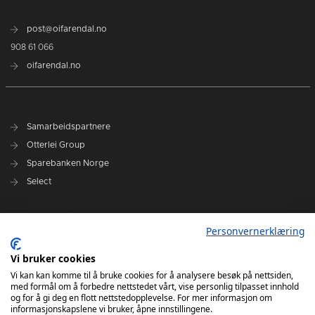
post@oifarendal.no
908 61 066
oifarendal.no
Samarbeidspartnere
Otterlei Group
Sparebanken Norge
Select
Nyhetsarkiv
Personvernerklæring
Terminliste
Spillerstall
Vi bruker cookies
Administrasjon
Vi kan kan komme til å bruke cookies for å analysere besøk på nettsiden,
med formål om å forbedre nettstedet vårt, vise personlig tilpasset innhold
Styret
og for å gi deg en flott nettstedopplevelse. For mer informasjon om
informasjonskapslene vi bruker, åpne innstillingene.