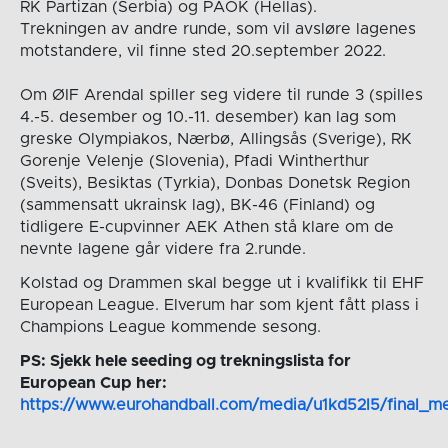
RK Partizan (Serbia) og PAOK (Hellas).
Trekningen av andre runde, som vil avsløre lagenes
motstandere, vil finne sted 20.september 2022.
Om ØIF Arendal spiller seg videre til runde 3 (spilles
4.-5. desember og 10.-11. desember) kan lag som
greske Olympiakos, Nærbø, Allingsås (Sverige), RK
Gorenje Velenje (Slovenia), Pfadi Wintherthur
(Sveits), Besiktas (Tyrkia), Donbas Donetsk Region
(sammensatt ukrainsk lag), BK-46 (Finland) og
tidligere E-cupvinner AEK Athen stå klare om de
nevnte lagene går videre fra 2.runde.
Kolstad og Drammen skal begge ut i kvalifikk til EHF
European League. Elverum har som kjent fått plass i
Champions League kommende sesong.
PS: Sjekk hele seeding og trekningslista for
European Cup her:
https://www.eurohandball.com/media/u1kd52l5/final_