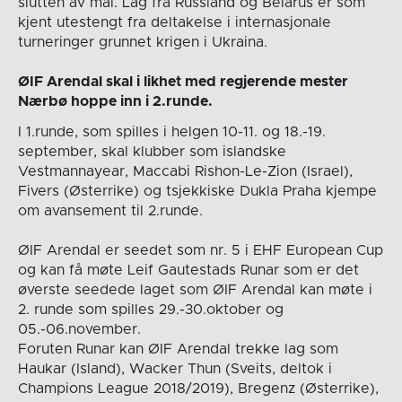
slutten av mai. Lag fra Russland og Belarus er som
kjent utestengt fra deltakelse i internasjonale
turneringer grunnet krigen i Ukraina.
ØIF Arendal skal i likhet med regjerende mester
Nærbø hoppe inn i 2.runde.
I 1.runde, som spilles i helgen 10-11. og 18.-19.
september, skal klubber som islandske
Vestmannayear, Maccabi Rishon-Le-Zion (Israel),
Fivers (Østerrike) og tsjekkiske Dukla Praha kjempe
om avansement til 2.runde.
ØIF Arendal er seedet som nr. 5 i EHF European Cup
og kan få møte Leif Gautestads Runar som er det
øverste seedede laget som ØIF Arendal kan møte i
2. runde som spilles 29.-30.oktober og
05.-06.november.
Foruten Runar kan ØIF Arendal trekke lag som
Haukar (Island), Wacker Thun (Sveits, deltok i
Champions League 2018/2019), Bregenz (Østerrike),