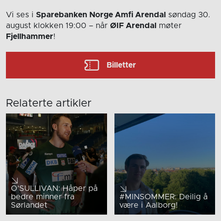
Vi ses i
Sparebanken Norge Amfi Arendal
søndag 30.
august
klokken 19:00
– når
ØIF Arendal
møter
Fjellhammer
!
Billetter
Relaterte artikler
O’SULLIVAN: Håper på
bedre minner fra
#MINSOMMER: Deilig å
Sørlandet
være i Aalborg!