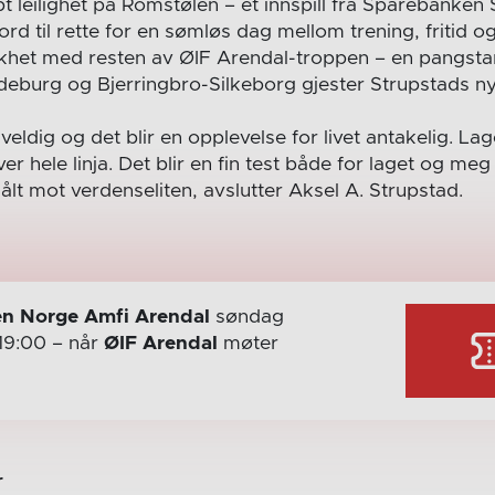
t leilighet på Romstølen – et innspill fra Sparebanken 
rd til rette for en sømløs dag mellom trening, fritid og
 likhet med resten av ØIF Arendal-troppen – en pangst
eburg og Bjerringbro-Silkeborg gjester Strupstads n
eldig og det blir en opplevelse for livet antakelig. La
er hele linja. Det blir en fin test både for laget og m
ålt mot verdenseliten, avslutter Aksel A. Strupstad.
n Norge Amfi Arendal
søndag
19:00
– når
ØIF Arendal
møter
r