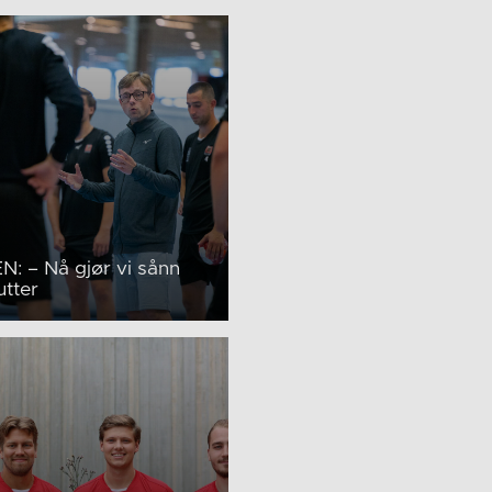
: – Nå gjør vi sånn
utter