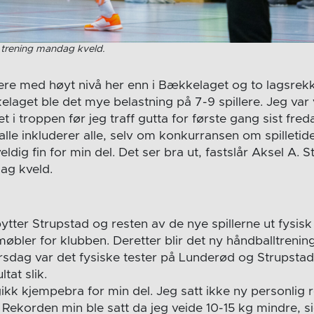
 trening mandag kveld.
llere med høyt nivå her enn i Bækkelaget og to lagsrek
laget ble det mye belastning på 7-9 spillere. Jeg var 
et i troppen før jeg traff gutta for første gang sist fre
alle inkluderer alle, selv om konkurransen om spilletide
eldig fin for min del. Det ser bra ut, fastslår Aksel A. 
dag kveld.
ter Strupstad og resten av de nye spillerne ut fysisk
møbler for klubben. Deretter blir det ny håndballtrenin
irsdag var det fysiske tester på Lunderød og Strups
tat slik.
kk kjempebra for min del. Jeg satt ikke ny personlig
 Rekorden min ble satt da jeg veide 10-15 kg mindre, s