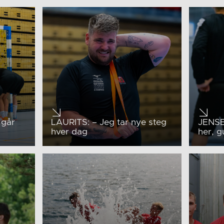
 går
LAURITS: – Jeg tar nye steg
JENSEN
hver dag
her, g