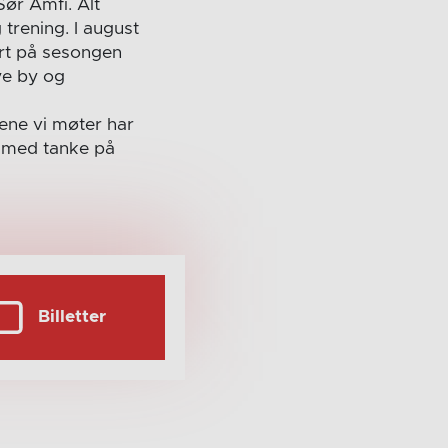
Sør Amfi. Alt
 trening. I august
art på sesongen
ye by og
gene vi møter har
eg med tanke på
Billetter