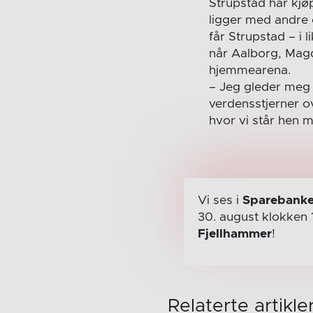
Strupstad har kjøp
ligger med andre o
får Strupstad – i
når Aalborg, Magd
hjemmearena.
– Jeg gleder meg v
verdensstjerner ov
hvor vi står hen m
Vi ses i
Sparebanke
30. august
klokken 
Fjellhammer
!
Relaterte artikle