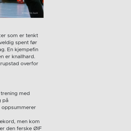
ker som er tenkt
veldig spent før
dag. En kjempefin
n er knallhard.
Strupstad overfor
 trening med
g på
tad oppsummerer
 rekord, men kom
ier den ferske ØIF