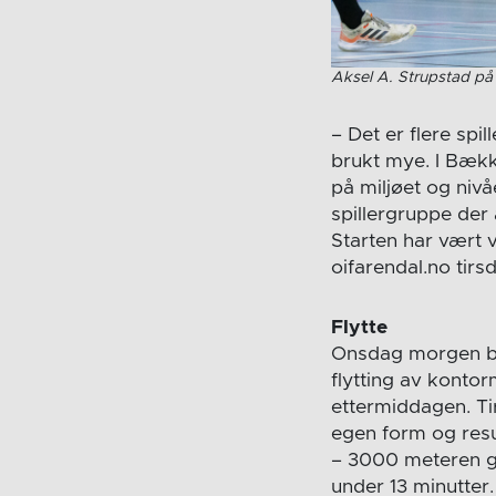
Aksel A. Strupstad på
– Det er flere spi
brukt mye. I Bække
på miljøet og nivå
spillergruppe der 
Starten har vært v
oifarendal.no tirs
Flytte
Onsdag morgen byt
flytting av kontor
ettermiddagen. T
egen form og resul
– 3000 meteren gi
under 13 minutter.