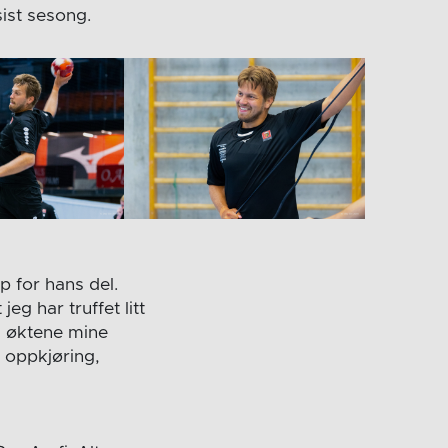
sist sesong.
 for hans del.
eg har truffet litt
 i øktene mine
f oppkjøring,