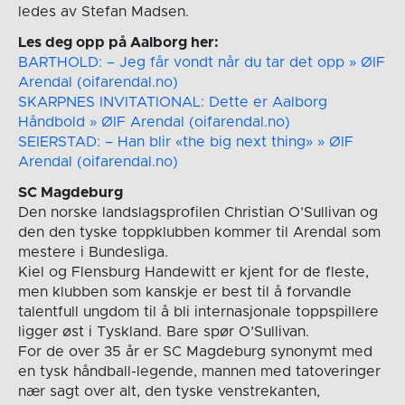
ledes av Stefan Madsen.
Les deg opp på Aalborg her:
BARTHOLD: – Jeg får vondt når du tar det opp » ØIF
Arendal (oifarendal.no)
SKARPNES INVITATIONAL: Dette er Aalborg
Håndbold » ØIF Arendal (oifarendal.no)
SEIERSTAD: – Han blir «the big next thing» » ØIF
Arendal (oifarendal.no)
SC Magdeburg
Den norske landslagsprofilen Christian O’Sullivan og
den den tyske toppklubben kommer til Arendal som
mestere i Bundesliga.
Kiel og Flensburg Handewitt er kjent for de fleste,
men klubben som kanskje er best til å forvandle
talentfull ungdom til å bli internasjonale toppspillere
ligger øst i Tyskland. Bare spør O’Sullivan.
For de over 35 år er SC Magdeburg synonymt med
en tysk håndball-legende, mannen med tatoveringer
nær sagt over alt, den tyske venstrekanten,