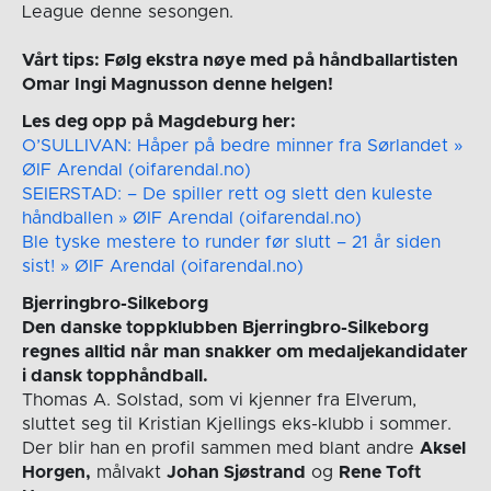
League denne sesongen.
Vårt tips: Følg ekstra nøye med på håndballartisten
Omar Ingi Magnusson denne helgen!
Les deg opp på Magdeburg her:
O’SULLIVAN: Håper på bedre minner fra Sørlandet »
ØIF Arendal (oifarendal.no)
SEIERSTAD: – De spiller rett og slett den kuleste
håndballen » ØIF Arendal (oifarendal.no)
Ble tyske mestere to runder før slutt – 21 år siden
sist! » ØIF Arendal (oifarendal.no)
Bjerringbro-Silkeborg
Den danske toppklubben Bjerringbro-Silkeborg
regnes alltid når man snakker om medaljekandidater
i dansk topphåndball.
Thomas A. Solstad, som vi kjenner fra Elverum,
sluttet seg til Kristian Kjellings eks-klubb i sommer.
Der blir han en profil sammen med blant andre
Aksel
Horgen,
målvakt
Johan Sjøstrand
og
Rene Toft