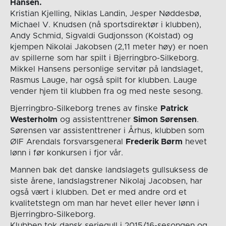
Hansen.
Kristian Kjelling, Niklas Landin, Jesper Nøddesbø,
Michael V. Knudsen (nå sportsdirektør i klubben),
Andy Schmid, Sigvaldi Gudjonsson (Kolstad) og
kjempen Nikolai Jakobsen (2,11 meter høy) er noen
av spillerne som har spilt i Bjerringbro-Silkeborg.
Mikkel Hansens personlige servitør på landslaget,
Rasmus Lauge, har også spilt for klubben. Lauge
vender hjem til klubben fra og med neste sesong.
Bjerringbro-Silkeborg trenes av finske
Patrick
Westerholm
og assistenttrener
Simon Sørensen
.
Sørensen var assistenttrener i Århus, klubben som
ØIF Arendals forsvarsgeneral
Frederik Børm
hevet
lønn i før konkursen i fjor vår.
Mannen bak det danske landslagets gullsuksess de
siste årene, landslagstrener Nikolaj Jacobsen, har
også vært i klubben. Det er med andre ord et
kvalitetstegn om man har hevet eller hever lønn i
Bjerringbro-Silkeborg.
Klubben tok dansk seriegull i 2015/16-sesongen og