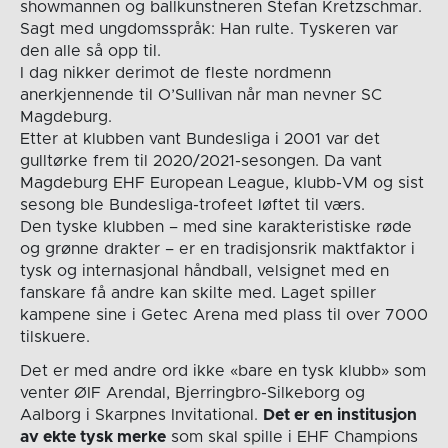
showmannen og ballkunstneren Stefan Kretzschmar.
Sagt med ungdomsspråk: Han rulte. Tyskeren var
den alle så opp til.
I dag nikker derimot de fleste nordmenn
anerkjennende til O’Sullivan når man nevner SC
Magdeburg.
Etter at klubben vant Bundesliga i 2001 var det
gulltørke frem til 2020/2021-sesongen. Da vant
Magdeburg EHF European League, klubb-VM og sist
sesong ble Bundesliga-trofeet løftet til værs.
Den tyske klubben – med sine karakteristiske røde
og grønne drakter – er en tradisjonsrik maktfaktor i
tysk og internasjonal håndball, velsignet med en
fanskare få andre kan skilte med. Laget spiller
kampene sine i Getec Arena med plass til over 7000
tilskuere.
Det er med andre ord ikke «bare en tysk klubb» som
venter ØIF Arendal, Bjerringbro-Silkeborg og
Aalborg i Skarpnes Invitational.
Det er en institusjon
av ekte tysk merke
som skal spille i EHF Champions