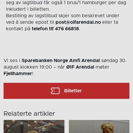
seg av lagtilbud får også 1 brus/1 hamburger per dag
inkludert i billetten.
Bestilling av lagstilbud skjer som beskrevet under
ved å sende epost til
post@oifarendal.no
eller ta
kontakt på
telefon tlf 476 66818
.
Vi ses i
Sparebanken Norge Amfi Arendal
søndag 30.
august
klokken 19:00
– når
ØIF Arendal
møter
Fjellhammer
!
Billetter
Relaterte artikler