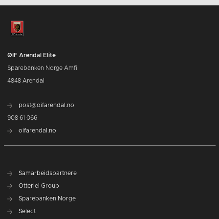
ØIF Arendal Elite
Sparebanken Norge Amfi
4848 Arendal
post@oifarendal.no
908 61 066
oifarendal.no
Samarbeidspartnere
Otterlei Group
Sparebanken Norge
Select