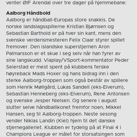
venter ØIF Arendal over tre dager på hjemmebane:
Aalborg Håndbold
Aalborg er håndball-Europas store snakkis. De
norske landslagsspillerne Kristian Bjørnsen og
Sebastian Barthold er på hver sin kant, mens den
svenske verdensmesteren Felix Claar styrer spillet
fremover. Den islandske superstjernen Aron
Palmarsson er et skue i seg selv når han fyrer av
sine langskudd. Viaplay/VSport-kommentator Peder
Seierstad er mest spent på klubbens ferske
høyreback Mads Hoxer og hans bidrag inn i den
sterke Aalborg-troppen som også består av spillere
som Henrik Møllgård, Lukas Sandell (eks-Elverum),
Sebastian Henneberg (eks-Elverum), Rene Antonsen
og svenske Jesper Nielsen. Og senere i august
slutter selve håndballikonet fremfor noen, Mikkel
Hansen, seg til Aalborg-troppen. Neste sesong
vender Niklas Landin (Kiel) hjem til det danske
stjernegalleriet. Klubben er tydelig på at Final 4 i
Champions League er målet for storsatsingen som