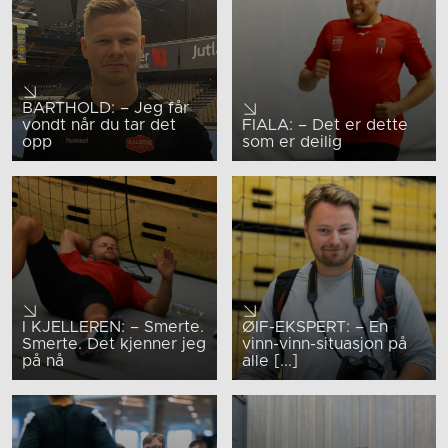
BARTHOLD: – Jeg får
vondt når du tar det
FIALA: – Det er dette
opp
som er deilig
I KJELLEREN: – Smerte.
ØIF-EKSPERT: – En
Smerte. Det kjenner jeg
vinn-vinn-situasjon på
på nå
alle [...]