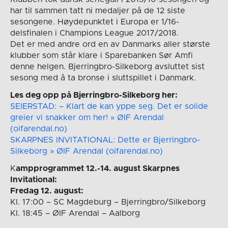
har til sammen tatt ni medaljer på de 12 siste
sesongene. Høydepunktet i Europa er 1/16-
delsfinalen i Champions League 2017/2018.
Det er med andre ord en av Danmarks aller største
klubber som står klare i Sparebanken Sør Amfi
denne helgen. Bjerringbro-Silkeborg avsluttet sist
sesong med å ta bronse i sluttspillet i Danmark.
Les deg opp på Bjerringbro-Silkeborg her:
SEIERSTAD: – Klart de kan yppe seg. Det er solide
greier vi snakker om her! » ØIF Arendal
(oifarendal.no)
SKARPNES INVITATIONAL: Dette er Bjerringbro-
Silkeborg » ØIF Arendal (oifarendal.no)
K
ampprogrammet 12.-14. august Skarpnes
Invitational:
Fredag 12. august:
Kl. 17:00 – SC Magdeburg – Bjerringbro/Silkeborg
Kl. 18:45 – ØIF Arendal – Aalborg