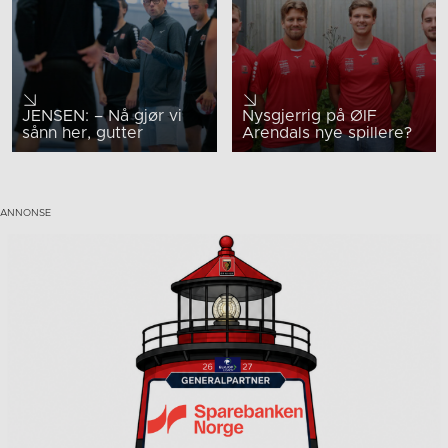
JENSEN: – Nå gjør vi
Nysgjerrig på ØIF
sånn her, gutter
Arendals nye spillere?