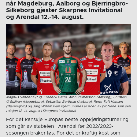
når Magdeburg, Aalborg og Bjerringbro-
Silkeborg gjester Skarpnes Invitational
og Arendal 12.-14. august.
Magnus Søndenå (f.v), Frederik Børm, Aron Palmarsson (Aalborg), Christian
O’Sullivan (Magdeburg), Sebastian Barthold (Aalborg). Rene Toft Hansen
(Bjerringbro) og Jørg William Fiala Gjermundnes er noen av profilene som skal
i aksjon 12.-14. august i Skarpnes Invitational.
For det kanskje Europas beste oppkjøringsturnering
som går av stabelen i Arendal før 2022/2023-
sesongen braker løs. For det er kraftig kost som