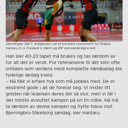
Islendingen Gisli T. Kristjansson var et konstant uromoment for Dragos
Hantaru (t.v), Frederik G. Børm og ØIF Arendal lørdag kveld.
Han sier 40-23 tapet må brukes og tas lærdom av
for alt det er verdt. For referansene til det som ofte
omtales som verdens mest komplette håndballag ble
tydelige lørdag kveld.
– Nå fikk vi erfare hva som må jobbes med. De er
ekstremt gode i alt de foretar seg. Vi mister litt
gnisten når ledelsen deres blir så stor, men vi får i
det minste avsluttet kampen på en fin måte. Nå må
ta lærdom av denne kampen og flytte fokus mot
Bjerringbro-Silkeborg søndag, sier Hantaru.