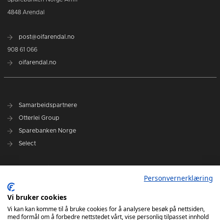
4848 Arendal
post@oifarendal.no
908 61 066
oifarendal.no
Samarbeidspartnere
Otterlei Group
Sparebanken Norge
Select
Nyhetsarkiv
Personvernerklæring
Terminliste
Spillerstall
Vi bruker cookies
Administrasjon
Vi kan kan komme til å bruke cookies for å analysere besøk på nettsiden,
med formål om å forbedre nettstedet vårt, vise personlig tilpasset innhold
Styret