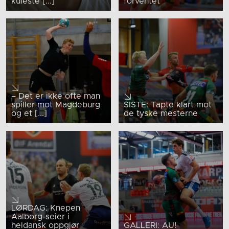
kuleste [...]
forventet
– Det er ikke ofte man
spiller mot Magdeburg
SISTE: Tapte klart mot
og et [...]
de tyske mesterne
LØRDAG: Knepen
Aalborg-seier i
heldansk oppgjør
GALLERI: AU!