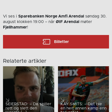
Vi ses i
Sparebanken Norge Amfi Arendal
søndag 30.
august
klokken 19:00
– når
ØIF Arendal
møter
Fjellhammer
!
Billetter
Relaterte artikler
SEIERSTAD: – De spiller
KAY SMITS: – Det ble
rett og slett den
en helt annen kamp enn