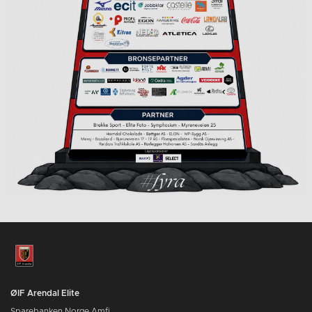
ØIF Arendal Elite
Sparebanken Norge Amfi