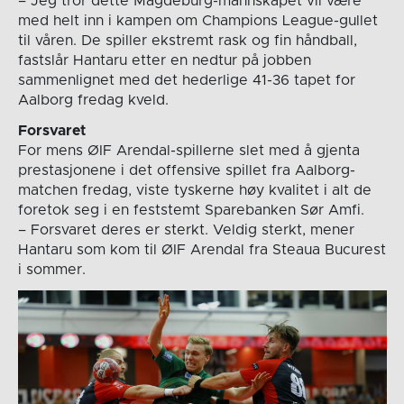
– Jeg tror dette Magdeburg-mannskapet vil være
med helt inn i kampen om Champions League-gullet
til våren. De spiller ekstremt rask og fin håndball,
fastslår Hantaru etter en nedtur på jobben
sammenlignet med det hederlige 41-36 tapet for
Aalborg fredag kveld.
Forsvaret
For mens ØIF Arendal-spillerne slet med å gjenta
prestasjonene i det offensive spillet fra Aalborg-
matchen fredag, viste tyskerne høy kvalitet i alt de
foretok seg i en feststemt Sparebanken Sør Amfi.
– Forsvaret deres er sterkt. Veldig sterkt, mener
Hantaru som kom til ØIF Arendal fra Steaua Bucurest
i sommer.