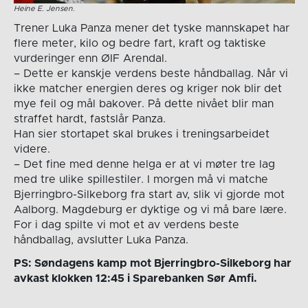
Heine E. Jensen.
Trener Luka Panza mener det tyske mannskapet har
flere meter, kilo og bedre fart, kraft og taktiske
vurderinger enn ØIF Arendal.
– Dette er kanskje verdens beste håndballag. Når vi
ikke matcher energien deres og kriger nok blir det
mye feil og mål bakover. På dette nivået blir man
straffet hardt, fastslår Panza.
Han sier stortapet skal brukes i treningsarbeidet
videre.
– Det fine med denne helga er at vi møter tre lag
med tre ulike spillestiler. I morgen må vi matche
Bjerringbro-Silkeborg fra start av, slik vi gjorde mot
Aalborg. Magdeburg er dyktige og vi må bare lære.
For i dag spilte vi mot et av verdens beste
håndballag, avslutter Luka Panza.
PS: Søndagens kamp mot Bjerringbro-Silkeborg har
avkast klokken 12:45 i Sparebanken Sør Amfi.