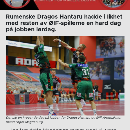
Rumenske Dragos Hantaru hadde i likhet
med resten av ØIF-spillerne en hard dag
på jobben lørdag.
Det ble en krevende dag på jobben for Dragos Hantaru og ØIF Arendal mot
mesterlaget Magdeburg