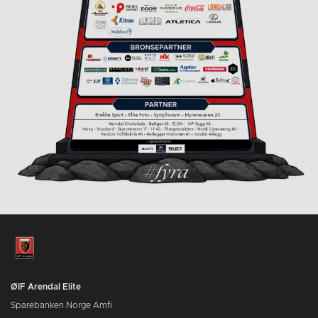
ØIF Arendal Elite
Sparebanken Norge Amfi