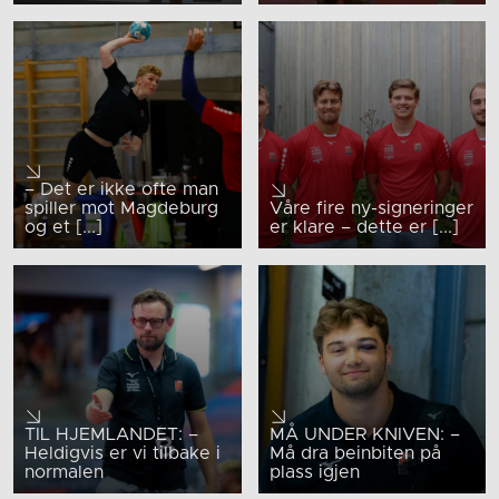
– Det er ikke ofte man
spiller mot Magdeburg
Våre fire ny-signeringer
og et [...]
er klare – dette er [...]
TIL HJEMLANDET: –
MÅ UNDER KNIVEN: –
Heldigvis er vi tilbake i
Må dra beinbiten på
normalen
plass igjen