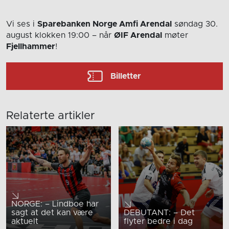
Vi ses i
Sparebanken Norge Amfi Arendal
søndag 30.
august
klokken 19:00
– når
ØIF Arendal
møter
Fjellhammer
!
Billetter
Relaterte artikler
NORGE: – Lindboe har
sagt at det kan være
DEBUTANT: – Det
aktuelt
flyter bedre i dag