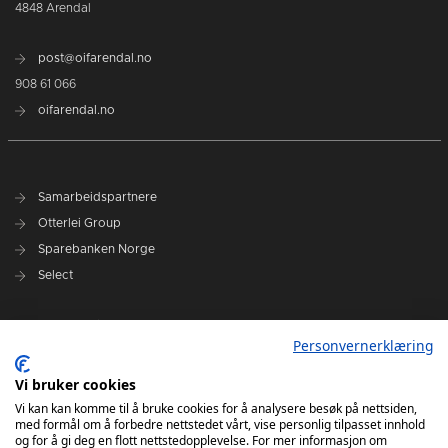
4848 Arendal
post@oifarendal.no
908 61 066
oifarendal.no
Samarbeidspartnere
Otterlei Group
Sparebanken Norge
Select
Nyhetsarkiv
Personvernerklæring
Terminliste
Spillerstall
Vi bruker cookies
Administrasjon
Vi kan kan komme til å bruke cookies for å analysere besøk på nettsiden,
med formål om å forbedre nettstedet vårt, vise personlig tilpasset innhold
Styret
og for å gi deg en flott nettstedopplevelse. For mer informasjon om