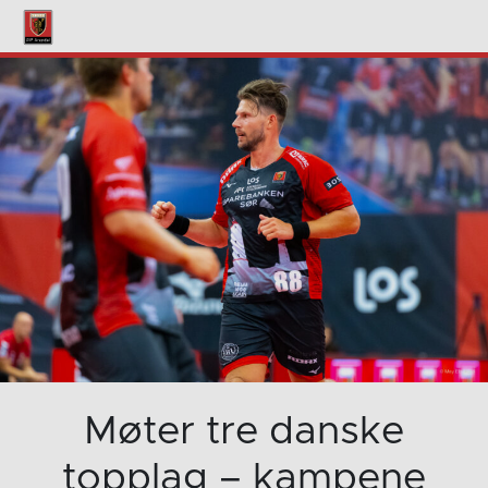
Møter tre danske
topplag – kampene