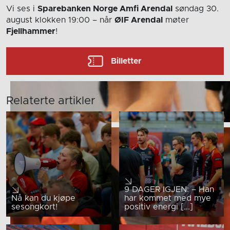
Vi ses i
Sparebanken Norge Amfi Arendal
søndag 30.
august
klokken 19:00
– når
ØIF Arendal
møter
Fjellhammer
!
Billetter
Relaterte artikler
9 DAGER IGJEN: – Han
Nå kan du kjøpe
har kommet med mye
sesongkort!
positiv energi [...]