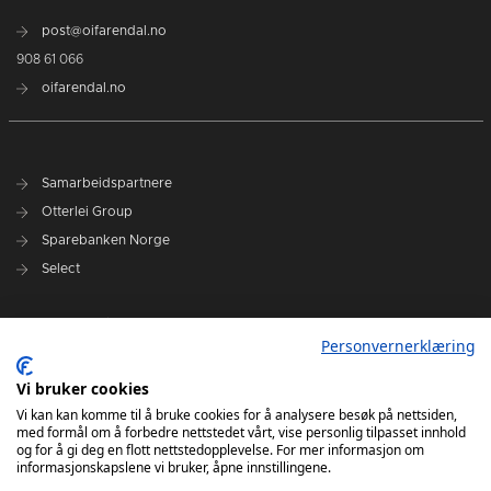
post@oifarendal.no
908 61 066
oifarendal.no
Samarbeidspartnere
Otterlei Group
Sparebanken Norge
Select
Nyhetsarkiv
Personvernerklæring
Terminliste
Spillerstall
Vi bruker cookies
Administrasjon
Vi kan kan komme til å bruke cookies for å analysere besøk på nettsiden,
med formål om å forbedre nettstedet vårt, vise personlig tilpasset innhold
Styret
og for å gi deg en flott nettstedopplevelse. For mer informasjon om
informasjonskapslene vi bruker, åpne innstillingene.