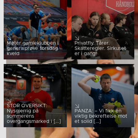
Møter gamleklubben i
Privatfly. Tårer.
generalprøve torsdag
Skatteregler. Sirkuset
kveld
er i gang!
STOR OVERSIKT:
Nysgjerrig på
PANZA: – Vi fikk én
sommerens
viktig bekreftelse mot
overgangsmarked i [...]
et solid [...]