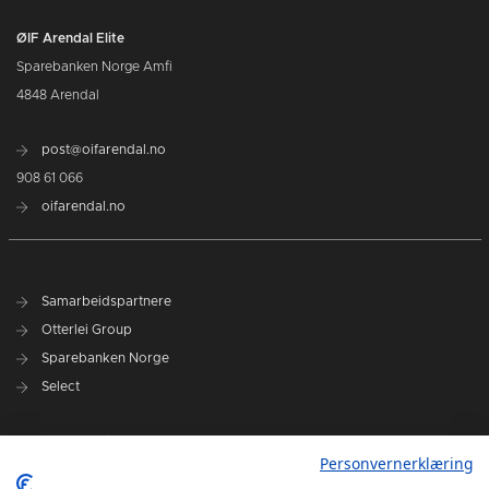
ØIF Arendal Elite
Sparebanken Norge Amfi
4848 Arendal
post@oifarendal.no
908 61 066
oifarendal.no
Samarbeidspartnere
Otterlei Group
Sparebanken Norge
Select
Nyhetsarkiv
Personvernerklæring
Terminliste