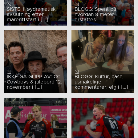
SISTE: Høydramatisk
BLOGG: Spent på
avslutning etter
hvordan 8 meter
marerittstart i [...]
erstattes
IKKE GÅ GLIPP AV: CC
BLOGG: Kultur, cash,
Cowboys & julebord 12.
usmakelige
november i [...]
kommentarer, elg i [...]