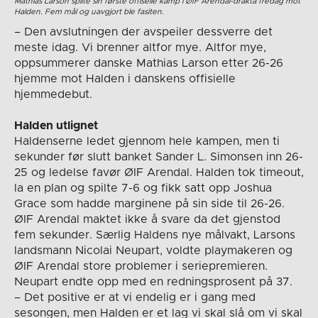
Mathias Larson spilte sin første offiselle kamp i ØIF Arendal-drakta fredag mot
Halden. Fem mål og uavgjort ble fasiten.
– Den avslutningen der avspeiler dessverre det
meste idag. Vi brenner altfor mye. Altfor mye,
oppsummerer danske Mathias Larson etter 26-26
hjemme mot Halden i danskens offisielle
hjemmedebut.
Halden utlignet
Haldenserne ledet gjennom hele kampen, men ti
sekunder før slutt banket Sander L. Simonsen inn 26-
25 og ledelse favør ØIF Arendal. Halden tok timeout,
la en plan og spilte 7-6 og fikk satt opp Joshua
Grace som hadde marginene på sin side til 26-26.
ØIF Arendal maktet ikke å svare da det gjenstod
fem sekunder. Særlig Haldens nye målvakt, Larsons
landsmann Nicolai Neupart, voldte playmakeren og
ØIF Arendal store problemer i seriepremieren.
Neupart endte opp med en redningsprosent på 37.
– Det positive er at vi endelig er i gang med
sesongen, men Halden er et lag vi skal slå om vi skal