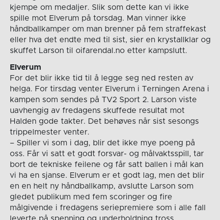
kjempe om medaljer. Slik som dette kan vi ikke
spille mot Elverum på torsdag. Man vinner ikke
håndballkamper om man brenner på fem straffekast
eller hva det endte med til sist, sier en krystallklar og
skuffet Larson til oifarendal.no etter kampslutt.
Elverum
For det blir ikke tid til å legge seg ned resten av
helga. For tirsdag venter Elverum i Terningen Arena i
kampen som sendes på TV2 Sport 2. Larson viste
uavhengig av fredagens skuffede resultat mot
Halden gode takter. Det behøves når sist sesongs
trippelmester venter.
– Spiller vi som i dag, blir det ikke mye poeng på
oss. Får vi satt et godt forsvar- og målvaktsspill, tar
bort de tekniske feilene og får satt ballen i mål kan
vi ha en sjanse. Elverum er et godt lag, men det blir
en en helt ny håndballkamp, avslutte Larson som
gledet publikum med fem scoringer og fire
målgivende i fredagens seriepremiere som i alle fall
leverte på spenning og underholdning tross