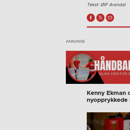
Tekst: ØIF Arendal
Kenny Ekman o
nyopprykkede S