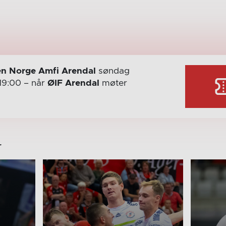
n Norge Amfi Arendal
søndag
19:00
– når
ØIF Arendal
møter
r