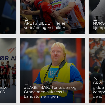
l
ÅRETS BILDE? Her er
NORGE
serieåpningen i bilder…
kjemp
GRØTT
sker
#LAGETBAK: Terkelsen og
gidde
016-
Grane med suksess i
kamper
Landsturneringen
de jo 