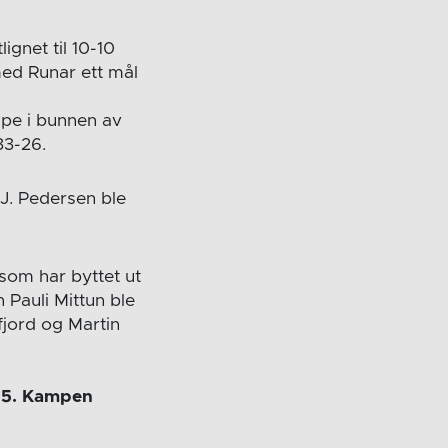
ignet til 10-10
med Runar ett mål
mpe i bunnen av
33-26.
J. Pedersen ble
som har byttet ut
n Pauli Mittun ble
jord og Martin
:15. Kampen