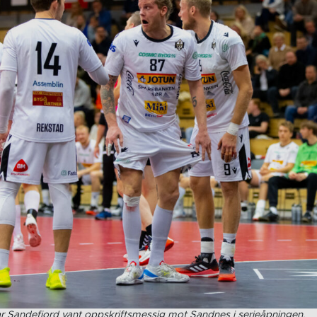
Sandefjord vant oppskriftsmessig mot Sandnes i serieåpningen.