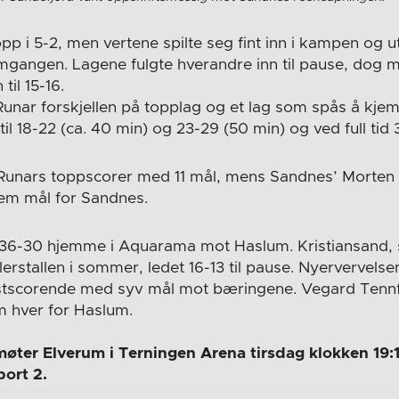
pp i 5-2, men vertene spilte seg fint inn i kampen og utl
omgangen. Lagene fulgte hverandre inn til pause, dog 
til 15-16.
 Runar forskjellen på topplag og et lag som spås å kje
 til 18-22 (ca. 40 min) og 23-29 (50 min) og ved full tid 
Runars toppscorer med 11 mål, mens Sandnes’ Morten 
em mål for Sandnes.
 36-30 hjemme i Aquarama mot Haslum. Kristiansand, 
llerstallen i sommer, ledet 16-13 til pause. Nyervervelse
stscorende med syv mål mot bæringene. Vegard Tennf
m hver for Haslum.
møter Elverum i Terningen Arena tirsdag klokken 19
ort 2.