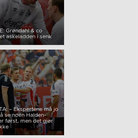
: Grøndahl & co
et askeladden i senk
A: – Ekspertene må jo
 å se noen Halden-
 først, men det gjør
ikke