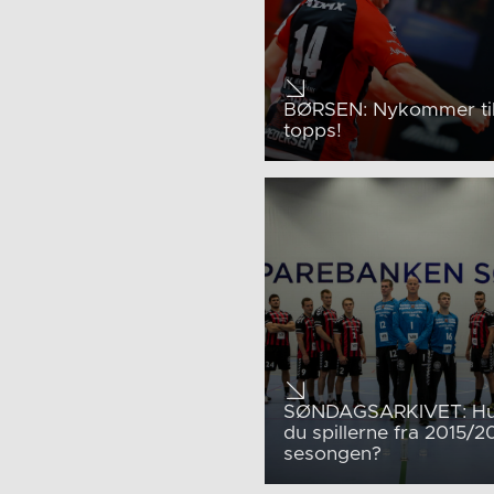
BØRSEN: Nykommer ti
topps!
SØNDAGSARKIVET: Hu
du spillerne fra 2015/2
sesongen?