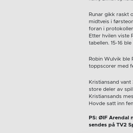
Runar gikk raskt o
midtveis i første
foran i protokollen 
Etter hvilen viste
tabellen. 15-16 ble
Robin Wulvik ble 
toppscorer med f
Kristiansand vant
store deler av spi
Kristiansands me
Hovde satt inn fe
PS: ØIF Arendal 
sendes på TV2 Sp