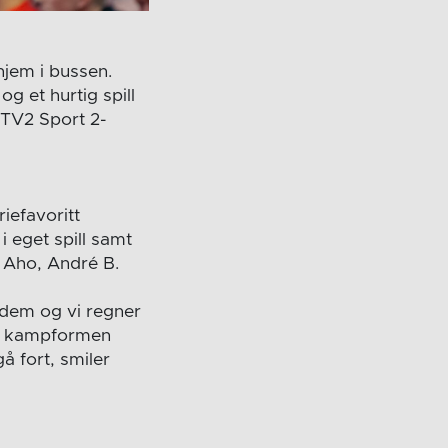
hjem i bussen.
 et hurtig spill
 TV2 Sport 2-
iefavoritt
i eget spill samt
e Aho, André B.
or dem og vi regner
ar kampformen
å fort, smiler