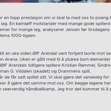
ger en topp prestasjon om vi skal ta med oss to poeng 
ag. En beintøff motstander med mange gode spillere og
mer for mange lag, analyserer Jensen før tirsdagens
Rema 1000-ligaen.
tt en uke siden ØIF Arendal vant fortjent borte mot ser
n Arena. Uken er gått med til å plukke bort elementer 
ØIF Arendals tidligere spillere Kristian Rammel, Sindr
man G. Vildalen (skadet) og Drammens spill.
r de får satt spillet sitt. Vi skal gjøre det vanskelig f
sker å gjøre det samme mot oss. Om begge lagene h
en seerverdig håndballkamp. Jeg tror det kommer til å g