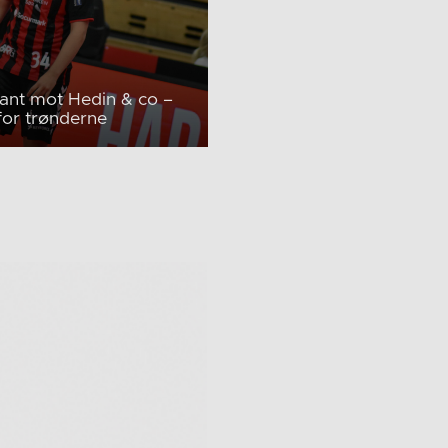
ant mot Hedin & co –
for trønderne