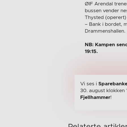
ØIF Arendal trene
bussen vender ne
Thysted (operert) 
– Bank i bordet, m
Drammenshallen.
NB: Kampen sende
19:15.
Vi ses i
Sparebanke
30. august
klokken 
Fjellhammer
!
Relaterte artikle