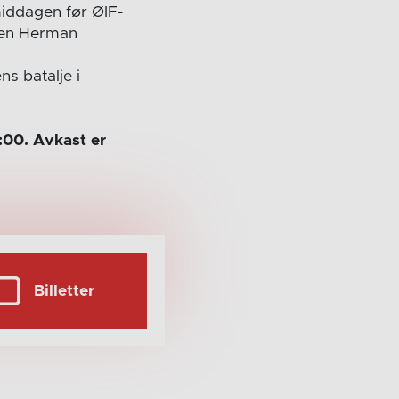
middagen før ØIF-
ten Herman
ns batalje i
:00. Avkast er
Billetter