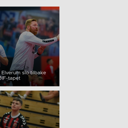
 Elverum slo tilbake
ØIF-tapet