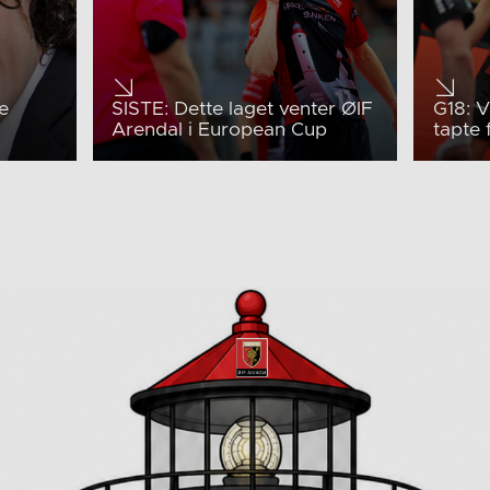
e
SISTE: Dette laget venter ØIF
G18: V
Arendal i European Cup
tapte 