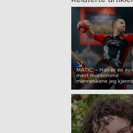
MATIC: – Han er en av
mest morsomme
menneskene jeg kjenn