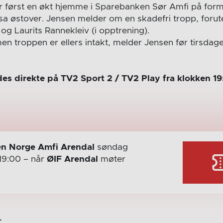
r først en økt hjemme i Sparebanken Sør Amfi på for
sa østover. Jensen melder om en skadefri tropp, foru
og Laurits Rannekleiv (i opptrening).
en troppen er ellers intakt, melder Jensen før tirsdage
s direkte på TV2 Sport 2 / TV2 Play fra klokken 19
n Norge Amfi Arendal
søndag
19:00
– når
ØIF Arendal
møter
r