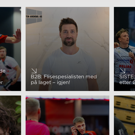
 de
B2B: Flisespesialisten med
SISTE:
er
på laget – igjen!
etter 