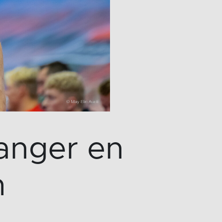
langer en
n