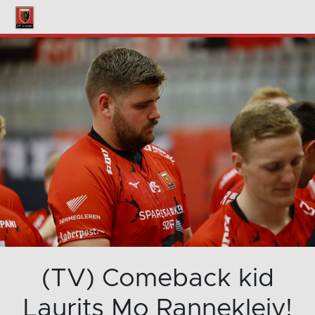
(TV) Comeback kid
Laurits Mo Rannekleiv!