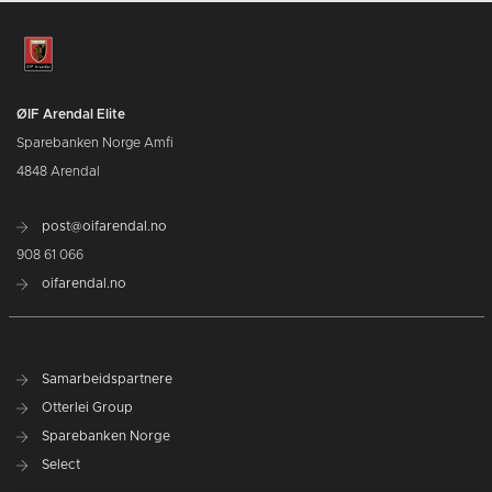
ØIF Arendal Elite
Sparebanken Norge Amfi
4848 Arendal
post@oifarendal.no
908 61 066
oifarendal.no
Samarbeidspartnere
Otterlei Group
Sparebanken Norge
Select