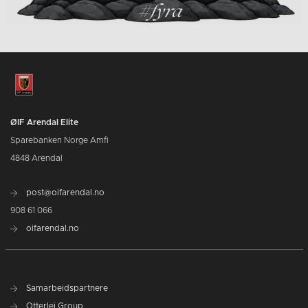
ØIF Arendal Elite
Sparebanken Norge Amfi
4848 Arendal
post@oifarendal.no
908 61 066
oifarendal.no
Samarbeidspartnere
Otterlei Group