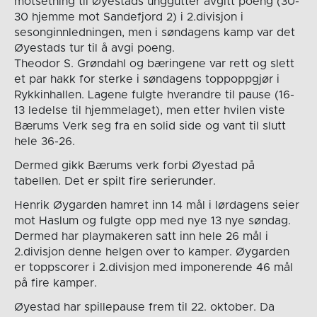
motsetning til Øyestads unggutter avgitt poeng (30-
30 hjemme mot Sandefjord 2) i 2.divisjon i
sesonginnledningen, men i søndagens kamp var det
Øyestads tur til å avgi poeng.
Theodor S. Grøndahl og bæringene var rett og slett
et par hakk for sterke i søndagens toppoppgjør i
Rykkinhallen. Lagene fulgte hverandre til pause (16-
13 ledelse til hjemmelaget), men etter hvilen viste
Bærums Verk seg fra en solid side og vant til slutt
hele 36-26.
Dermed gikk Bærums verk forbi Øyestad på
tabellen. Det er spilt fire serierunder.
Henrik Øygarden hamret inn 14 mål i lørdagens seier
mot Haslum og fulgte opp med nye 13 nye søndag.
Dermed har playmakeren satt inn hele 26 mål i
2.divisjon denne helgen over to kamper. Øygarden
er toppscorer i 2.divisjon med imponerende 46 mål
på fire kamper.
Øyestad har spillepause frem til 22. oktober. Da