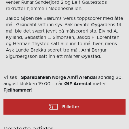
venter Runar Sandefjord 2 og Leif Gautestads
rekrutter hjemme i Nedeneshallen.
Jakob Gjøen ble Bærums Verks toppscorer med åtte
mål. Grøndahl satt inn syv. Bak nevnte Øygardens 14
mål ble det svært jevnt på målscorerlista. Eivind A.
Kylland, Sebastian L. Simonsen, Jakob F. Lorentzen
og Herman Thysted satt alle inn to mål hver, mens
Ask Lunde Brekka scoret tre mål. Arni Bergur
Sigurbergsson satt inn ett mål før Øyestad.
Vi ses i
Sparebanken Norge Amfi Arendal
søndag 30.
august
klokken 19:00
– når
ØIF Arendal
møter
Fjellhammer
!
Billetter