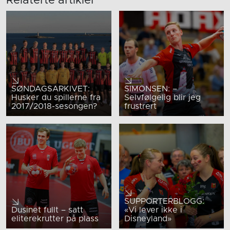
Relaterte artikler
SØNDAGSARKIVET:
SIMONSEN: –
Husker du spillerne fra
Selvfølgelig blir jeg
2017/2018-sesongen?
frustrert
SUPPORTERBLOGG:
Dusinet fullt – satt
«Vi lever ikke i
eliterekrutter på plass
Disneyland»