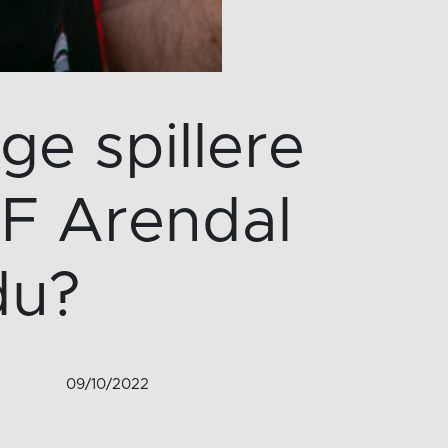
e spillere
IF Arendal
du?
09/10/2022