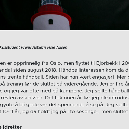
ksisstudent Frank Asbjørn Hole Nilsen
 er opprinnelig fra Oslo, men flyttet til Bjorbekk i 2
rendal siden august 2018. Håndballinteressen kom da d
ans trente håndball. Siden har han vært engasjert. Mer
å trening før de sluttet på videregående. Jeg er fire 
e og jeg var ofte med på kampene. Jeg spilte håndball 
esten av klassen. Det tok noen år før jeg ble introdus
ynte å bli gode var det spennende å se på. Jeg spilte 
 10-11 år, og da holdt jeg på i to sesonger, men sluttet 
e idretter