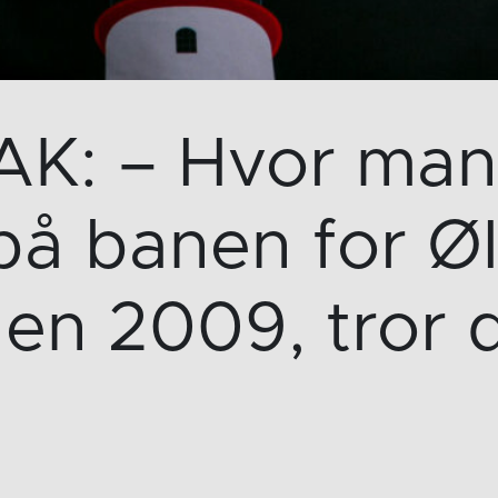
: – Hvor mang
på banen for Ø
den 2009, tror 