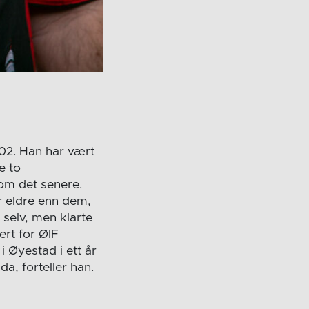
002. Han har vært
e to
 om det senere.
år eldre enn dem,
selv, men klarte
ert for ØIF
i Øyestad i ett år
da, forteller han.