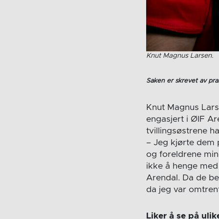
Knut Magnus Larsen.
Saken er skrevet av pra
Knut Magnus Larsen
engasjert i ØIF A
tvillingsøstrene h
– Jeg kjørte dem p
og foreldrene min
ikke å henge med r
Arendal. Da de beg
da jeg var omtrent
Liker å se på ulik