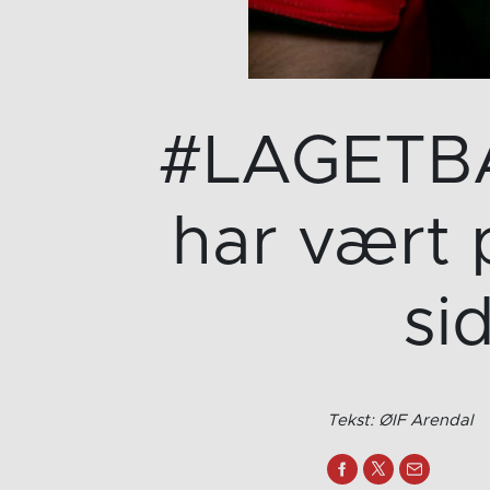
#LAGETBAK
har vært 
si
Tekst: ØIF Arendal