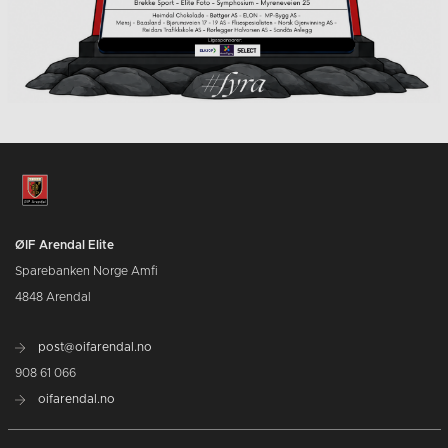
ØIF Arendal Elite
Sparebanken Norge Amfi
4848 Arendal
post@oifarendal.no
908 61 066
oifarendal.no