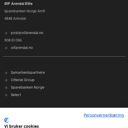
ØIF Arendal Elite
Sparebanken Norge Amfi
4848 Arendal
post@oifarendal.no
908 61 066
oifarendal.no
Samarbeidspartnere
Otterlei Group
Sparebanken Norge
Select
Nyhetsarkiv
Personvernerklæring
Terminliste
Spillerstall
Vi bruker cookies