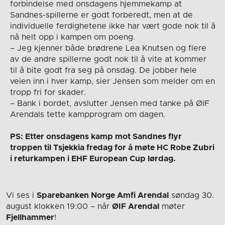
forbindelse med onsdagens hjemmekamp at
Sandnes-spillerne er godt forberedt, men at de
individuelle ferdighetene ikke har vært gode nok til å
nå helt opp i kampen om poeng.
– Jeg kjenner både brødrene Lea Knutsen og flere
av de andre spillerne godt nok til å vite at kommer
til å bite godt fra seg på onsdag. De jobber hele
veien inn i hver kamp, sier Jensen som melder om en
tropp fri for skader.
– Bank i bordet, avslutter Jensen med tanke på ØIF
Arendals tette kampprogram om dagen.
PS: Etter onsdagens kamp mot Sandnes flyr
troppen til Tsjekkia fredag for å møte HC Robe Zubri
i returkampen i EHF European Cup lørdag.
Vi ses i
Sparebanken Norge Amfi Arendal
søndag 30.
august
klokken 19:00
– når
ØIF Arendal
møter
Fjellhammer
!