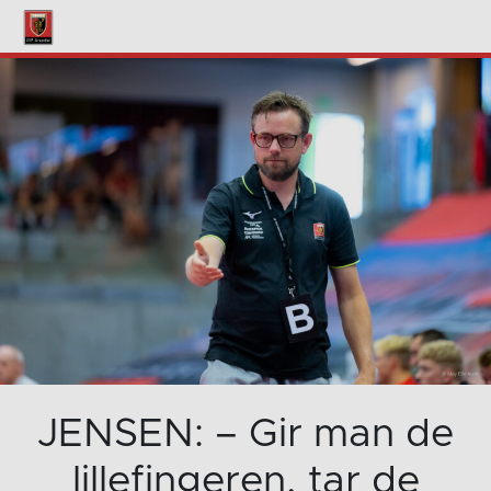
JENSEN: – Gir man de
lillefingeren, tar de