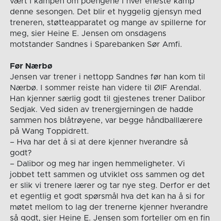
vært i kampen om poengene i hver eneste kamp
denne sesongen. Det blir et hyggelig gjensyn med
treneren, støtteapparatet og mange av spillerne for
meg, sier Heine E. Jensen om onsdagens
motstander Sandnes i Sparebanken Sør Amfi.
Før Nærbø
Jensen var trener i nettopp Sandnes før han kom til
Nærbø. I sommer reiste han videre til ØIF Arendal.
Han kjenner særlig godt til gjestenes trener Dalibor
Sedjak. Ved siden av trenergjerningen de hadde
sammen hos blåtrøyene, var begge håndballlærere
på Wang Toppidrett.
– Hva har det å si at dere kjenner hverandre så
godt?
– Dalibor og meg har ingen hemmeligheter. Vi
jobbet tett sammen og utviklet oss sammen og det
er slik vi trenere lærer og tar nye steg. Derfor er det
et egentlig et godt spørsmål hva det kan ha å si for
møtet mellom to lag der trenerne kjenner hverandre
så godt, sier Heine E. Jensen som forteller om en fin