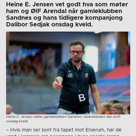
Heine E. Jensen vet godt hva som møter
ham og ØIF Arendal når gamleklubben
Sandnes og hans tidligere kompanjong
Dalibor Sedjak onsdag kveld.
Heine E. Jensen møter gamleklubben Sandnes i Sparebanken Sør Amfi
onsdag kveld.
– Hvis man ser bort fra tapet mot Elverum, har de