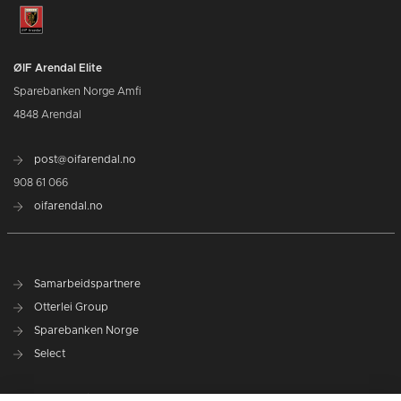
ØIF Arendal Elite
Sparebanken Norge Amfi
4848 Arendal
post@oifarendal.no
908 61 066
oifarendal.no
Samarbeidspartnere
Otterlei Group
Sparebanken Norge
Select
Nyhetsarkiv