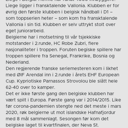
Liege ligger i fransktalende Vallonia. Klubben er for
øvrig den første klubben i belgisk håndball i D1 –
som toppserien heter – som kom fra fransktalende
Vallonia i sin tid. Klubben er selv uttrykt stolt over
eget juniorarbeid.
Belgierne har i motsetning til vår tsjekkiske
motstander i 2.runde, HC Robe Zubri, flere
nasjonaliteter i troppen. Foruten begiske spillere har
troppen spillere fra Senegal, Frankrike, Bosnia og
Nederland.
Den regjerende franske seriemesteren kom i likhet
med ØIF Arendal inn i 2.runde i årets EHF European
Cup. Kypriotiske Parnassos Strovolou ble slått hele
62-40 over to kamper.
Det er ikke første gang den belgiske klubben har
vært spilt i Europa. Første gang var i 2014/2015. Like
før corona-pandemien stengte ned det meste i mars
2020, røk belgierne ut mot islandske Hafnafjordur
med 8 mål sammenlagt. Sesongen før kom det
belgiske laget til kvartfinalen, der Neva St.