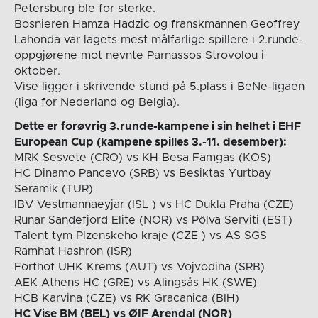
Petersburg ble for sterke.
Bosnieren Hamza Hadzic og franskmannen Geoffrey
Lahonda var lagets mest målfarlige spillere i 2.runde-
oppgjørene mot nevnte Parnassos Strovolou i
oktober.
Vise ligger i skrivende stund på 5.plass i BeNe-ligaen
(liga for Nederland og Belgia).
Dette er forøvrig 3.runde-kampene i sin helhet i EHF
European Cup (kampene spilles 3.-11. desember):
MRK Sesvete (CRO) vs KH Besa Famgas (KOS)
HC Dinamo Pancevo (SRB) vs Besiktas Yurtbay
Seramik (TUR)
IBV Vestmannaeyjar (ISL ) vs HC Dukla Praha (CZE)
Runar Sandefjord Elite (NOR) vs Pölva Serviti (EST)
Talent tym Plzenskeho kraje (CZE ) vs AS SGS
Ramhat Hashron (ISR)
Förthof UHK Krems (AUT) vs Vojvodina (SRB)
AEK Athens HC (GRE) vs Alingsås HK (SWE)
HCB Karvina (CZE) vs RK Gracanica (BIH)
HC Vise BM (BEL) vs ØIF Arendal (NOR)