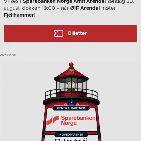
Vi ses i
Sparebanken Norge Amfi Arendal
søndag 30.
august
klokken 19:00
– når
ØIF Arendal
møter
Fjellhammer
!
Billetter