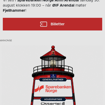
Vi ses i
Sparebanken Norge Amfi Arendal
søndag 30.
august
klokken 19:00
– når
ØIF Arendal
møter
Fjellhammer
!
Billetter