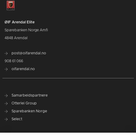
ØIF Arendal Elite
Sparebanken Norge Amfi
4848 Arendal
post@oifarendal.no
908 61 066
oifarendal.no
Samarbeidspartnere
Otterlei Group
Sparebanken Norge
Select
Nyhetsarkiv