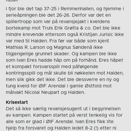
Paulsen
I fjor ble det tap 37-25 i Remmenhallen, og hjemme i
serieåpningen ble det 26-26. Derfor var det en
spillertropp som var på revansjejakt i kveldens
bortekamp mot Truls Erik Grøtta & co. Det ble ikke
mindre krevende ettersom også Kristijan Jurisic ikke
var med til Halden. Fra før var både som kjent
Mathias R. Larson og Magnus Søndenå ikke
tilgjengelige grunnet skader. Og kampen ble ikke
som Ivan Eres hadde håp om på forhånd. Eres håpet
et kompakt forsvarsspill med påfølgende
kontringsspill og mål skulle bli nøkkelen mot Halden,
men slik gikk det ikke. Det ble dessverre en ny og
tung kveld for ØIF Arendal i gamle Østfold mot
målvakt Nicolai Neupart og Halden.
Krisestart
Det så ikke særlig revansjesugent ut i begynnelsen
av kampen. Kampen startet på verst tenkelig vis for
alle som er glad i ØIF Arendal. Ivan Eres fikk lite
hjelp fra forsvaret og Halden ledet 8-2 (!) etter ni