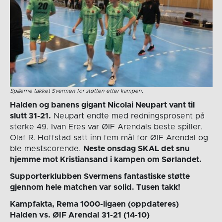
Spillerne takket Svermen for støtten etter kampen.
Halden og banens gigant Nicolai Neupart vant til
slutt 31-21.
Neupart endte med redningsprosent på
sterke 49. Ivan Eres var ØIF Arendals beste spiller.
Olaf R. Hoffstad satt inn fem mål for ØIF Arendal og
ble mestscorende.
Neste onsdag SKAL det snu
hjemme mot Kristiansand i kampen om Sørlandet.
Supporterklubben Svermens fantastiske støtte
gjennom hele matchen var solid. Tusen takk!
Kampfakta, Rema 1000-ligaen (oppdateres)
Halden vs. ØIF Arendal
31-21 (14-10)