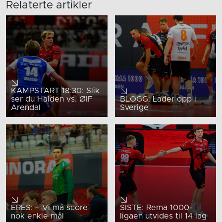
Relaterte artikler
KAMPSTART 18:30: Slik
ser du Halden vs. ØIF
BLOGG: Lader opp i
Arendal
Sverige
ERES: – Vi må score
SISTE: Rema 1000-
nok enkle mål
ligaen utvides til 14 lag