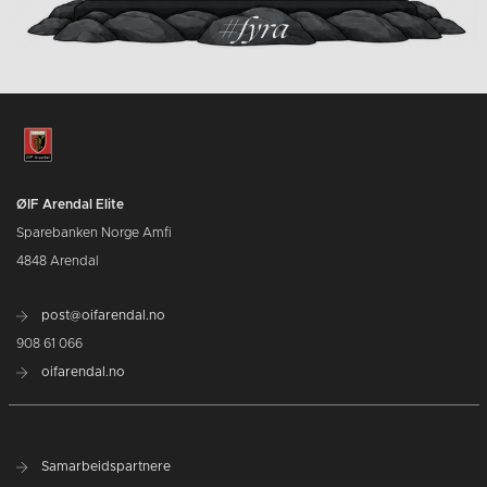
ØIF Arendal Elite
Sparebanken Norge Amfi
4848 Arendal
post@oifarendal.no
908 61 066
oifarendal.no
Samarbeidspartnere