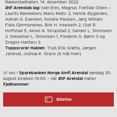
Rakkestadhallen, 14. desember 2022
ØIF Arendals lag:
Ivan Eres, Magnus Tveitdal Olsen –
Laurits Rannekleiv, Mario Matic 2, Henrik Øygarden,
Adrian G. Evensen, Sondre Paulsen, Jørg William
Fiala Gjermundnes, Birk H. Inselseth 2, Olaf R.
Hoffstad 5, Aksel A. Strupstad 2, Sander L. Simonsen
3, Sebastian L. Simonsen 1, Frederik G. Børm 3 og
Dragos Hantaru 3.
Toppscorer Halden
: Truls Erik Grøtta, Jørgen
Jansrud, Joshua K. Grace (6 mål hver)
Vi ses i
Sparebanken Norge Amfi Arendal
søndag 30.
august
klokken 19:00
– når
ØIF Arendal
møter
Fjellhammer
!
Billetter