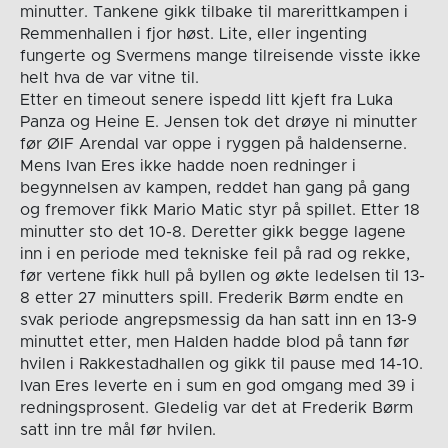
minutter. Tankene gikk tilbake til marerittkampen i
Remmenhallen i fjor høst. Lite, eller ingenting
fungerte og Svermens mange tilreisende visste ikke
helt hva de var vitne til.
Etter en timeout senere ispedd litt kjeft fra Luka
Panza og Heine E. Jensen tok det drøye ni minutter
før ØIF Arendal var oppe i ryggen på haldenserne.
Mens Ivan Eres ikke hadde noen redninger i
begynnelsen av kampen, reddet han gang på gang
og fremover fikk Mario Matic styr på spillet. Etter 18
minutter sto det 10-8. Deretter gikk begge lagene
inn i en periode med tekniske feil på rad og rekke,
før vertene fikk hull på byllen og økte ledelsen til 13-
8 etter 27 minutters spill. Frederik Børm endte en
svak periode angrepsmessig da han satt inn en 13-9
minuttet etter, men Halden hadde blod på tann før
hvilen i Rakkestadhallen og gikk til pause med 14-10.
Ivan Eres leverte en i sum en god omgang med 39 i
redningsprosent. Gledelig var det at Frederik Børm
satt inn tre mål før hvilen.