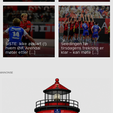
SISTE: Ikke avklart (!)
Seedingen før
hvem ØIF Arendal
tirsdagens trekning er
møter etter [...]
klar – kan møte [...]