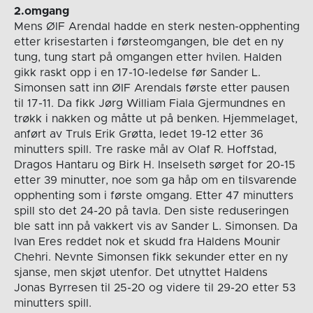
2.omgang
Mens ØIF Arendal hadde en sterk nesten-opphenting
etter krisestarten i førsteomgangen, ble det en ny
tung, tung start på omgangen etter hvilen. Halden
gikk raskt opp i en 17-10-ledelse før Sander L.
Simonsen satt inn ØIF Arendals første etter pausen
til 17-11. Da fikk Jørg William Fiala Gjermundnes en
trøkk i nakken og måtte ut på benken. Hjemmelaget,
anført av Truls Erik Grøtta, ledet 19-12 etter 36
minutters spill. Tre raske mål av Olaf R. Hoffstad,
Dragos Hantaru og Birk H. Inselseth sørget for 20-15
etter 39 minutter, noe som ga håp om en tilsvarende
opphenting som i første omgang. Etter 47 minutters
spill sto det 24-20 på tavla. Den siste reduseringen
ble satt inn på vakkert vis av Sander L. Simonsen. Da
Ivan Eres reddet nok et skudd fra Haldens Mounir
Chehri. Nevnte Simonsen fikk sekunder etter en ny
sjanse, men skjøt utenfor. Det utnyttet Haldens
Jonas Byrresen til 25-20 og videre til 29-20 etter 53
minutters spill.