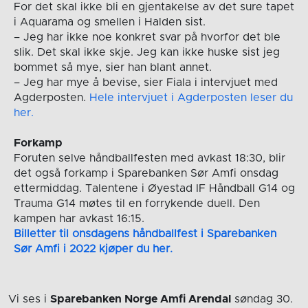
For det skal ikke bli en gjentakelse av det sure tapet
i Aquarama og smellen i Halden sist.
– Jeg har ikke noe konkret svar på hvorfor det ble
slik. Det skal ikke skje. Jeg kan ikke huske sist jeg
bommet så mye, sier han blant annet.
– Jeg har mye å bevise, sier Fiala i intervjuet med
Agderposten.
Hele intervjuet i Agderposten leser du
her.
Forkamp
Foruten selve håndballfesten med avkast 18:30, blir
det også forkamp i Sparebanken Sør Amfi onsdag
ettermiddag. Talentene i Øyestad IF Håndball G14 og
Trauma G14 møtes til en forrykende duell. Den
kampen har avkast 16:15.
Billetter til onsdagens håndballfest i Sparebanken
Sør Amfi i 2022 kjøper du her.
Vi ses i
Sparebanken Norge Amfi Arendal
søndag 30.