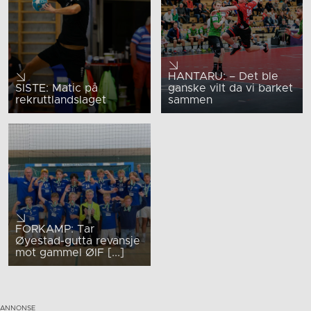
HANTARU: – Det ble
SISTE: Matic på
ganske vilt da vi barket
rekruttlandslaget
sammen
FORKAMP: Tar
Øyestad-gutta revansje
mot gammel ØIF [...]