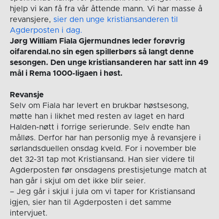
hjelp vi kan få fra vår åttende mann. Vi har masse å
revansjere,
sier den unge kristiansanderen til
Agderposten i dag.
Jørg William Fiala Gjermundnes leder forøvrig
oifarendal.no sin egen spillerbørs så langt denne
sesongen. Den unge kristiansanderen har satt inn 49
mål i Rema 1000-ligaen i høst.
Revansje
Selv om Fiala har levert en brukbar høstsesong,
møtte han i likhet med resten av laget en hard
Halden-nøtt i forrige serierunde. Selv endte han
målløs. Derfor har han personlig mye å revansjere i
sørlandsduellen onsdag kveld. For i november ble
det 32-31 tap mot Kristiansand. Han sier videre til
Agderposten før onsdagens prestisjetunge match at
han går i skjul om det ikke blir seier.
– Jeg går i skjul i jula om vi taper for Kristiansand
igjen, sier han til Agderposten i det samme
intervjuet.