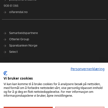
908 61 066
oifarendal.no
Samarbeidspartnere
Otterlei Group
Sparebanken Norge
Select
Nyhetsarkiv
Personvernerklæring
Terminliste
Spillerstall
Vi bruker cookies
Administrasjon
Vi kan kan komme til å bruke cookies for å analysere besøk på nettsiden,
med formål om å forbedre nettstedet vårt, vise personlig tilpasset innhold
Styret
og for å gi deg en flott nettstedopplevelse. For mer informasjon om
informasjonskapslene vi bruker, åpne innstillingene.