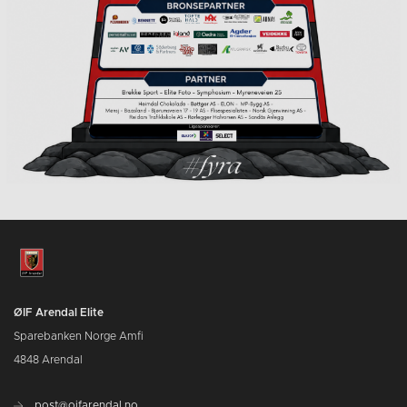
ØIF Arendal Elite
Sparebanken Norge Amfi
4848 Arendal
post@oifarendal.no