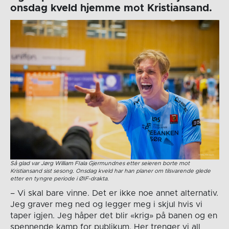
onsdag kveld hjemme mot Kristiansand.
Så glad var Jørg William FIala Gjermundnes etter seieren borte mot
Kristiansand sist sesong. Onsdag kveld har han planer om tilsvarende glede
etter en tyngre periode i ØIF-drakta.
– Vi skal bare vinne. Det er ikke noe annet alternativ.
Jeg graver meg ned og legger meg i skjul hvis vi
taper igjen. Jeg håper det blir «krig» på banen og en
spennende kamp for publikum. Her trenger vi all