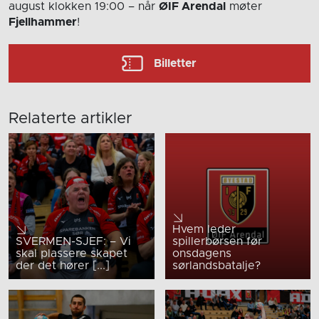
august
klokken 19:00
– når
ØIF Arendal
møter
Fjellhammer
!
Billetter
Relaterte artikler
Hvem leder
SVERMEN-SJEF: – Vi
spillerbørsen før
skal plassere skapet
onsdagens
der det hører [...]
sørlandsbatalje?