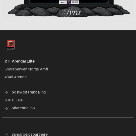
ØIF Arendal Elite
Sparebanken Norge Amfi
4848 Arendal
post@oifarendal.no
908 61 066
oifarendal.no
Samarbeidspartnere