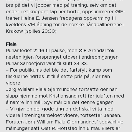
bra på det vi jobber med på trening, selv om det
ender i et knepent tap her borte, oppsummerer ØIF-
trener Heine E. Jensen fredagens oppvarming til
kveldens VM-åpning for de norske håndballherrene i
Krakow (spilles 20:30)
Fiala
Runar ledet 21-16 til pause, men ØIF Arendal tok
nesten igjen forspranget utover i andreomgangen.
Runar Sandefjord vant til slutt 34-33.
– For publikums del ble det fartsfylt kamp som
tilskuerne hørtes ut til å sette pris på, sier han
videre.
Jørg William Fiala Gjermundnes fortsatte der han
slapp hjemme mot Kristiansand rett før julaften med
å hamre inn mål. Syv mål ble det denne gangen.
– Vi gjør en del gode ting og det skal vi ta med
videre i treningsarbeidet videre, fortsetter Jensen.
Foruten Jørg William Fiala Gjermundnes’ sedvanlige
målhunger satt Olaf R. Hoffstad inn 6 mål. Ellers er