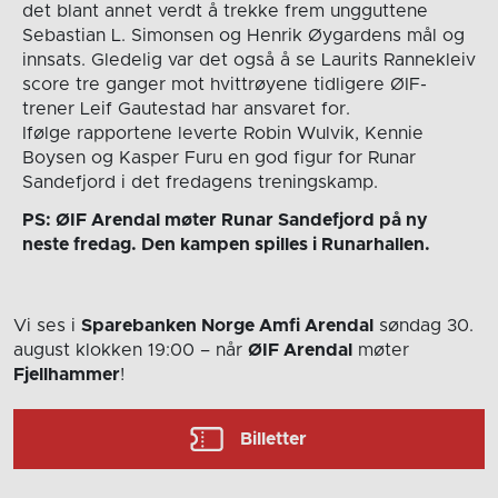
det blant annet verdt å trekke frem ungguttene
Sebastian L. Simonsen og Henrik Øygardens mål og
innsats. Gledelig var det også å se Laurits Rannekleiv
score tre ganger mot hvittrøyene tidligere ØIF-
trener Leif Gautestad har ansvaret for.
Ifølge rapportene leverte Robin Wulvik, Kennie
Boysen og Kasper Furu en god figur for Runar
Sandefjord i det fredagens treningskamp.
PS: ØIF Arendal møter Runar Sandefjord på ny
neste fredag. Den kampen spilles i Runarhallen.
Vi ses i
Sparebanken Norge Amfi Arendal
søndag 30.
august
klokken 19:00
– når
ØIF Arendal
møter
Fjellhammer
!
Billetter