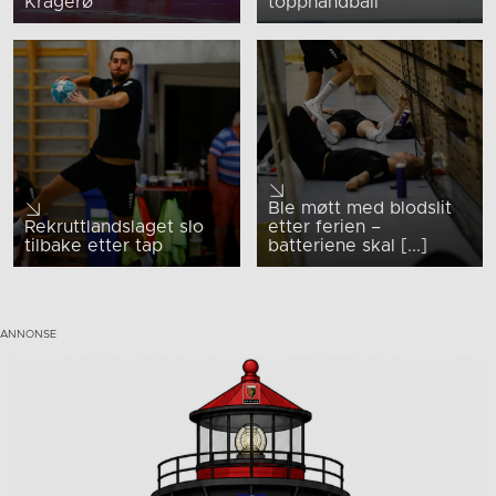
Kragerø
topphåndball
Ble møtt med blodslit
Rekruttlandslaget slo
etter ferien –
tilbake etter tap
batteriene skal [...]