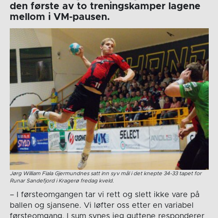
den første av to treningskamper lagene
mellom i VM-pausen.
Jørg William Fiala Gjermundnes satt inn syv mål i det knepte 34-33 tapet for
Runar Sandefjord i Kragerø fredag kveld.
– I førsteomgangen tar vi rett og slett ikke vare på
ballen og sjansene. Vi løfter oss etter en variabel
førsteomgang. I sum synes jeg guttene responderer