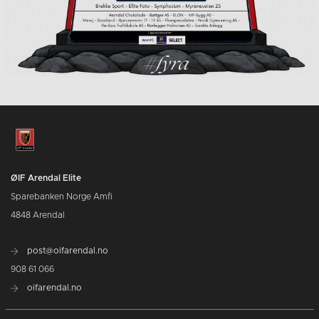
ØIF Arendal Elite
Sparebanken Norge Amfi
4848 Arendal
post@oifarendal.no
908 61 066
oifarendal.no