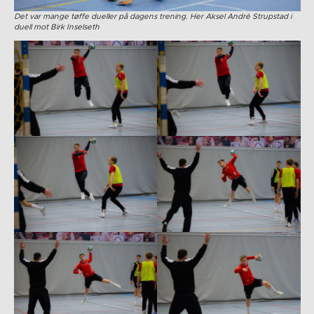
Det var mange tøffe dueller på dagens trening. Her Aksel André Strupstad i
duell mot Birk Inselseth