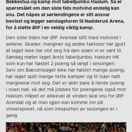
Bekkestua og kamp mot tabelljumbo Haslum. Så er
spørsmålet om den siste tids motvind endelig kan
snu. Det håpes at sørlendingene er sitt ansvar
bevisst og legger søndagsturen til Nadderud Arena,
for å støtte ØIF i en veldig viktig kamp.
Den siste tiden har ØIF Arendal slitt med motvind i
seilene. Skader, marginer og andre faktorer har gjort
at laget ikke har vist seg fra den siden vi er vant til.
Søndag møter laget årets tabelljumbo, Haslum HK
som kun har høstet 2 poeng så langt i sesongen.
Selv om Bærumslaget ikke har høstet mange poeng,
har laget spilt mange tette kamper og til tider hatt
marginene mot seg. Det er aldri bare å hente poeng
i noen hall, så det må jobbes for poengene også mot
Haslum. Håpet er allikevel at vinden skal snu for ØIF
Arendal og at man igjen kan komme inn på
vinnersporet, nå som innspurten av sesongen er i
gang.