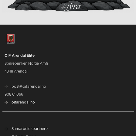
ØIF Arendal Elite
Sparebanken Norge Amfi
4848 Arendal
post@oifarendal.no
908 61 066
oifarendal.no
Samarbeidspartnere