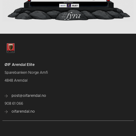
ØIF Arendal Elite
Sparebanken Norge Amfi
4848 Arendal
post@oifarendal.no
908 61 066
oifarendal.no