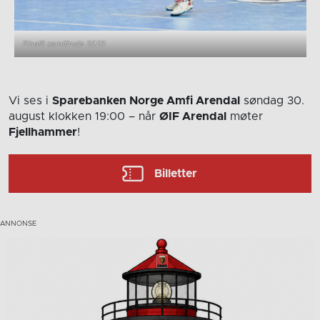
Final8 semifinale 2023
Vi ses i
Sparebanken Norge Amfi Arendal
søndag 30.
august
klokken 19:00
– når
ØIF Arendal
møter
Fjellhammer
!
Billetter