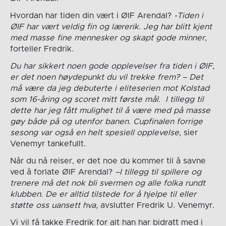
Hvordan har tiden din vært i ØIF Arendal?
-Tiden i
ØIF har vært veldig fin og lærerik. Jeg har blitt kjent
med masse fine mennesker og skapt gode minner
,
forteller Fredrik.
Du har sikkert noen gode opplevelser fra tiden i ØIF,
er det noen høydepunkt du vil trekke frem? –
Det
må være da jeg debuterte i eliteserien mot Kolstad
som 16-åring og scoret mitt første mål. I tillegg til
dette har jeg fått mulighet til å være med på masse
gøy både på og utenfor banen. Cupfinalen forrige
sesong var også en helt spesiell opplevelse
, sier
Venemyr tankefullt.
Når du nå reiser, er det noe du kommer til å savne
ved å forlate ØIF Arendal?
–
I tillegg til spillere og
trenere må det nok bli svermen og alle folka rundt
klubben. De er alltid tilstede for å hjelpe til eller
støtte oss uansett hva,
avslutter Fredrik U. Venemyr.
Vi vil få takke Fredrik for alt han har bidratt med i