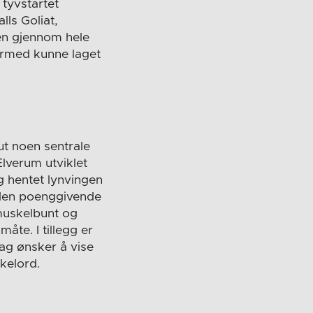
 tyvstartet
ls Goliat,
oen gjennom hele
ermed kunne laget
 ut noen sentrale
Elverum utviklet
og hentet lynvingen
 den poenggivende
 muskelbunt og
åte. I tillegg er
lag ønsker å vise
økkelord.