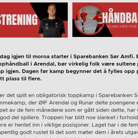
dag igjen til moroa starter i Sparebanken Sør Amfi. 
håndball i Arendal, bør virkelig folk være sultene 
 igjen. Dagen før kamp begynner det å fylles opp 
t plass til flere.
l er det spilt en obligatorisk toppkamp i Sparebanken S
jemmekamp, der ØIF Arendal og Runar delte poengene 
øpet av de fem månedene som er gått siden dette, har Ø
god del spillere. Troppen har blitt noe slanket i forhold 
e er hentet inn i viktige posisjoner. Laget har i de f
åpentlig godt rustet til det som møter dem i årets ut