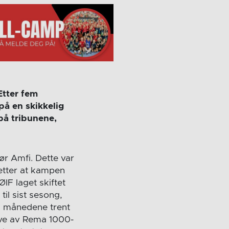
Etter fem
på en skikkelig
på tribunene,
ør Amfi. Dette var
etter at kampen
IF laget skiftet
til sist sesong,
em månedene trent
gave av Rema 1000-