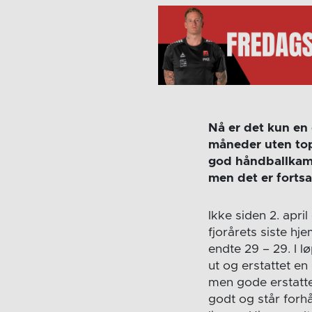
Nå er det kun en 
måneder uten topp
god håndballkamp
men det er fortsat
Ikke siden 2. apri
fjorårets siste h
endte 29 – 29. I l
ut og erstattet en 
men gode erstatter
godt og står forh