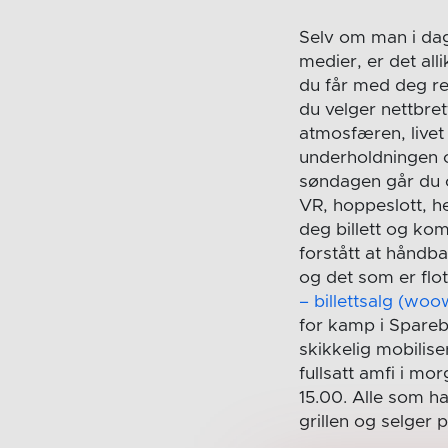
Selv om man i da
medier, er det all
du får med deg r
du velger nettbret
atmosfæren, livet 
underholdningen o
søndagen går du o
VR, hoppeslott, h
deg billett og ko
forstått at håndba
og det som er flot
– billettsalg (woo
for kamp i Spare
skikkelig mobilise
fullsatt amfi i mo
15.00. Alle som ha
grillen og selger