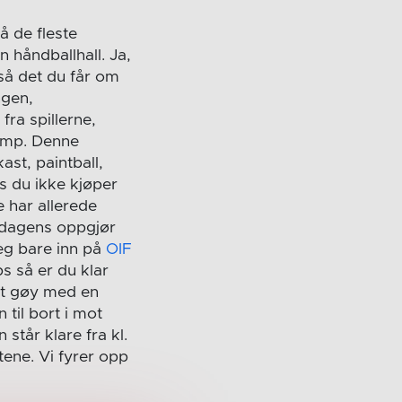
 de fleste
n håndballhall. Ja,
så det du får om
ngen,
fra spillerne,
kamp. Denne
st, paintball,
s du ikke kjøper
 har allerede
gendagens oppgjør
deg bare inn på
OIF
ps så er du klar
rt gøy med en
til bort i mot
 står klare fra kl.
tene. Vi fyrer opp