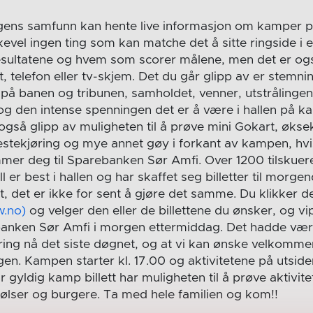
gens samfunn kan hente live informasjon om kamper på
ikevel ingen ting som kan matche det å sitte ringside i e
esultatene og hvem som scorer målene, men det er og
t, telefon eller tv-skjem. Det du går glipp av er stemni
på banen og tribunen, samholdet, venner, utstrålingen 
g den intense spenningen det er å være i hallen på 
gså glipp av muligheten til å prøve mini Gokart, økseka
estekjøring og mye annet gøy i forkant av kampen, hvi
mmer deg til Sparebanken Sør Amfi. Over 1200 tilskuere
ll er best i hallen og har skaffet seg billetter til mor
t, det er ikke for sent å gjøre det samme. Du klikker 
w.no)
og velger den eller de billettene du ønsker, og vi
banken Sør Amfi i morgen ettermiddag. Det hadde væ
ring nå det siste døgnet, og at vi kan ønske velkommen 
rgen. Kampen starter kl. 17.00 og aktivitetene på utsiden
r gyldig kamp billett har muligheten til å prøve aktivite
 pølser og burgere. Ta med hele familien og kom!!