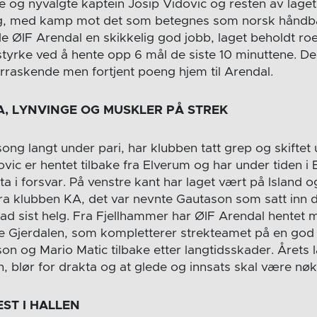
e og nyvalgte kaptein Josip Vidovic og resten av laget
lg, med kamp mot det som betegnes som norsk håndbal
de ØIF Arendal en skikkelig god jobb, laget beholdt r
tyrke ved å hente opp 6 mål de siste 10 minuttene. D
erraskende men fortjent poeng hjem til Arendal.
, LYNVINGE OG MUSKLER PÅ STREK
song langt under pari, har klubben tatt grep og skiftet
dovic er hentet tilbake fra Elverum og har under tiden i 
auta i forsvar. På venstre kant har laget vært på Island 
ra klubben KA, det var nevnte Gautason som satt inn
tad sist helg. Fra Fjellhammer har ØIF Arendal hentet
re Gjerdalen, som kompletterer strekteamet på en god m
on og Mario Matic tilbake etter langtidsskader. Årets 
, blør for drakta og at glede og innsats skal være n
ST I HALLEN