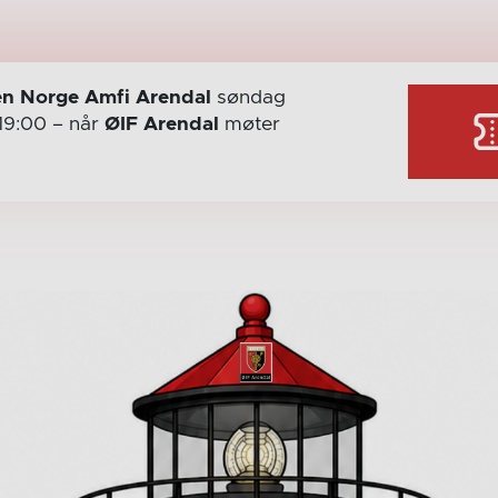
n Norge Amfi Arendal
søndag
19:00
– når
ØIF Arendal
møter