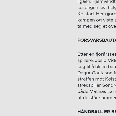
ligaen. Hjemvendt
sesongen sist he
Kolstad. Her gjor
kampen og viste s
ta med seg et ov
FORSVARSBAUTA
Etter en fjorårsse
spillere. Josip Vi
seg til å bli en b
Dagur Gautason f
straffen mot Kols
strekspiller Sond
både Mathias Lars
at de står sammen
HÅNDBALL ER BE