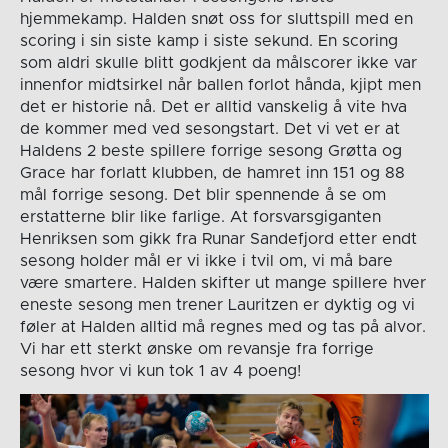
hjemmekamp. Halden snøt oss for sluttspill med en
scoring i sin siste kamp i siste sekund. En scoring
som aldri skulle blitt godkjent da målscorer ikke var
innenfor midtsirkel når ballen forlot hånda, kjipt men
det er historie nå. Det er alltid vanskelig å vite hva
de kommer med ved sesongstart. Det vi vet er at
Haldens 2 beste spillere forrige sesong Grøtta og
Grace har forlatt klubben, de hamret inn 151 og 88
mål forrige sesong. Det blir spennende å se om
erstatterne blir like farlige. At forsvarsgiganten
Henriksen som gikk fra Runar Sandefjord etter endt
sesong holder mål er vi ikke i tvil om, vi må bare
være smartere. Halden skifter ut mange spillere hver
eneste sesong men trener Lauritzen er dyktig og vi
føler at Halden alltid må regnes med og tas på alvor.
Vi har ett sterkt ønske om revansje fra forrige
sesong hvor vi kun tok 1 av 4 poeng!