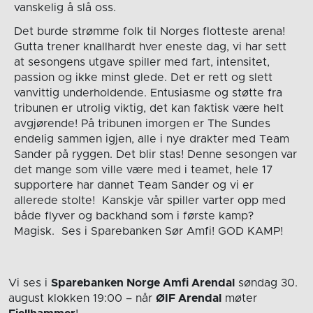
vanskelig å slå oss.
Det burde strømme folk til Norges flotteste arena!
Gutta trener knallhardt hver eneste dag, vi har sett
at sesongens utgave spiller med fart, intensitet,
passion og ikke minst glede. Det er rett og slett
vanvittig underholdende. Entusiasme og støtte fra
tribunen er utrolig viktig, det kan faktisk være helt
avgjørende! På tribunen imorgen er The Sundes
endelig sammen igjen, alle i nye drakter med Team
Sander på ryggen. Det blir stas! Denne sesongen var
det mange som ville være med i teamet, hele 17
supportere har dannet Team Sander og vi er
allerede stolte! Kanskje vår spiller varter opp med
både flyver og backhand som i første kamp?
Magisk. Ses i Sparebanken Sør Amfi! GOD KAMP!
Vi ses i
Sparebanken Norge Amfi Arendal
søndag 30.
august
klokken 19:00
– når
ØIF Arendal
møter