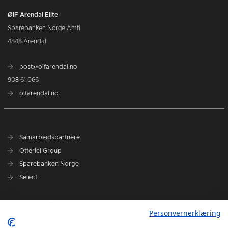
ØIF Arendal Elite
Sparebanken Norge Amfi
4848 Arendal
post@oifarendal.no
908 61 066
oifarendal.no
Samarbeidspartnere
Otterlei Group
Sparebanken Norge
Select
Nyhetsarkiv
Personvernerklæring
Terminliste