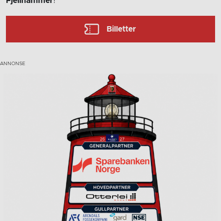
Fjellhammer
!
Billetter