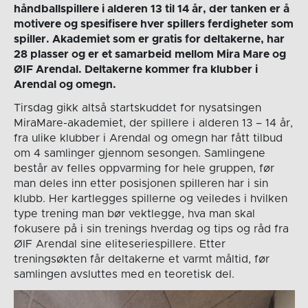
håndballspillere i alderen 13 til 14 år, der tanken er å
motivere og spesifisere hver spillers ferdigheter som
spiller. Akademiet som er gratis for deltakerne, har
28 plasser og er et samarbeid mellom Mira Mare og
ØIF Arendal. Deltakerne kommer fra klubber i
Arendal og omegn.
Tirsdag gikk altså startskuddet for nysatsingen
MiraMare-akademiet, der spillere i alderen 13 – 14 år,
fra ulike klubber i Arendal og omegn har fått tilbud
om 4 samlinger gjennom sesongen. Samlingene
består av felles oppvarming for hele gruppen, før
man deles inn etter posisjonen spilleren har i sin
klubb. Her kartlegges spillerne og veiledes i hvilken
type trening man bør vektlegge, hva man skal
fokusere på i sin trenings hverdag og tips og råd fra
ØIF Arendal sine eliteseriespillere. Etter
treningsøkten får deltakerne et varmt måltid, før
samlingen avsluttes med en teoretisk del.