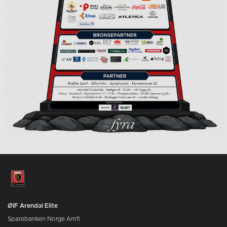
ØIF Arendal Elite
Sparebanken Norge Amfi