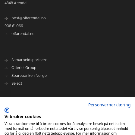
4848 Arendal
post@oifarendal.no
908 61 066
oifarendal.no
Samarbeidspartnere
Otterlei Group
Sparebanken Norge
Select
Nyhetsarkiv
Personvernerklæring
Terminliste
Spillerstall
Vi bruker cookies
Administrasjon
Vi kan kan komme til å bruke cookies for å analysere besøk på nettsiden,
med formål om å forbedre nettstedet vårt, vise personlig tilpasset innhold
Styret
og for å gi deg en flott nettstedopplevelse. For mer informasjon om