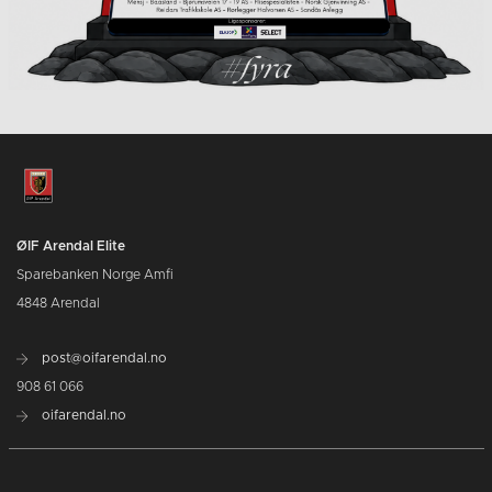
ØIF Arendal Elite
Sparebanken Norge Amfi
4848 Arendal
post@oifarendal.no
908 61 066
oifarendal.no