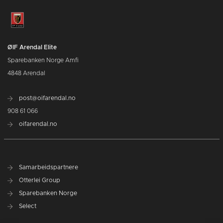
ØIF Arendal Elite
Sparebanken Norge Amfi
4848 Arendal
post@oifarendal.no
908 61 066
oifarendal.no
Samarbeidspartnere
Otterlei Group
Sparebanken Norge
Select