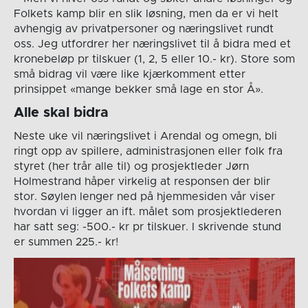
Folkets kamp blir en slik løsning, men da er vi helt
avhengig av privatpersoner og næringslivet rundt
oss. Jeg utfordrer her næringslivet til å bidra med et
kronebeløp pr tilskuer (1, 2, 5 eller 10.- kr). Store som
små bidrag vil være like kjærkomment etter
prinsippet «mange bekker små lage en stor Å».
Alle skal bidra
Neste uke vil næringslivet i Arendal og omegn, bli
ringt opp av spillere, administrasjonen eller folk fra
styret (her trår alle til) og prosjektleder Jørn
Holmestrand håper virkelig at responsen der blir
stor. Søylen lenger ned på hjemmesiden vår viser
hvordan vi ligger an ift. målet som prosjektlederen
har satt seg: -500.- kr pr tilskuer. I skrivende stund
er summen 225.- kr!