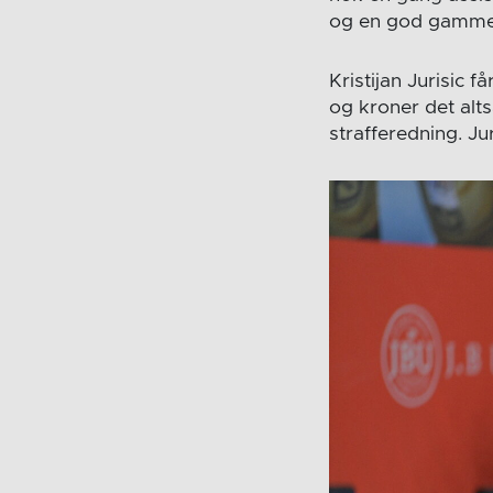
og en god gammel
Kristijan Jurisic
og kroner det alt
strafferedning. Jur