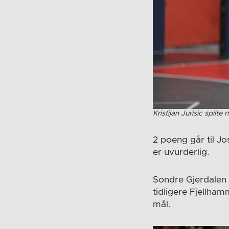
Kristijan Jurisic spilt
2 poeng går til Jo
er uvurderlig.
Sondre Gjerdalen 
tidligere Fjellham
mål.