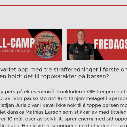
ic vartet opp med tre strafferedninger i første
n holdt det til toppkarakter på børsen?
ny pers på eliteserienivå, konkluderer ØIF-keeperen et
0-26. Ved pause sto det 16-11 til hjemmelaget i Spare
ristijan Jurisic var likevel ikke nok til å toppe børsen 
et danske Mathias Larson som stikker av med tittele
er 10 mål, oser av selvtillit, sprer energi med sitt oppo
stkongen. Han krydrer scoringene med et vidunderlig