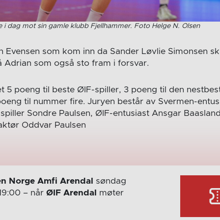
te i dag mot sin gamle klubb Fjellhammer. Foto Helge N. Olsen
an Evensen som kom inn da Sander Løvlie Simonsen sk
å Adrian som også sto fram i forsvar.
t 5 poeng til beste ØIF-spiller, 3 poeng til den nestbest
oeng til nummer fire. Juryen består av Svermen-entusi
sspiller Sondre Paulsen, ØIF-entusiast Ansgar Baasland
ktør Oddvar Paulsen
n Norge Amfi Arendal
søndag
19:00
– når
ØIF Arendal
møter