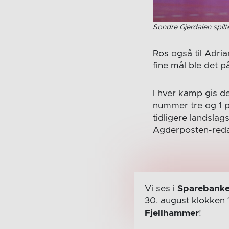
Sondre Gjerdalen spil
Ros også til Adri
fine mål ble det p
I hver kamp gis de
nummer tre og 1 p
tidligere landslag
Agderposten-reda
Vi ses i
Sparebanke
30. august
klokken 
Fjellhammer
!