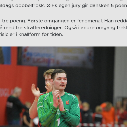
dags dobbelfrosk. ØIFs egen jury gir dansken 5 poen
 får tre poeng. Første omgangen er fenomenal. Han red
så med tre strafferedninger. Også i andre omgang tre
isic er i knallform for tiden.