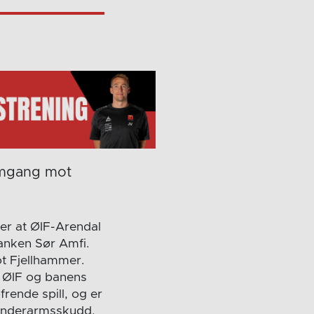
 omgang mot
ter at ØIF-Arendal
banken Sør Amfi.
mot Fjellhammer.
n ØIF og banens
frende spill, og er
 underarmsskudd,