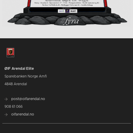
ØIF Arendal Elite
Sparebanken Norge Amfi
4848 Arendal
post@oifarendal.no
908 61 066
oifarendal.no