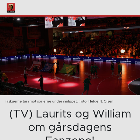
Tilskuerne tar i mot spillerne under innløpet. Foto: Helge N. Olsen.
(TV) Laurits og William
om gårsdagens