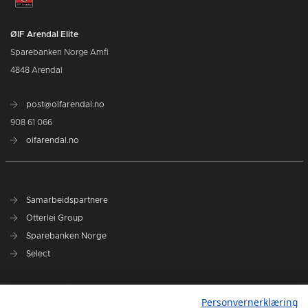
ØIF Arendal Elite
Sparebanken Norge Amfi
4848 Arendal
post@oifarendal.no
908 61 066
oifarendal.no
Samarbeidspartnere
Otterlei Group
Sparebanken Norge
Select
Nyhetsarkiv
Personvernerklæring
Terminliste