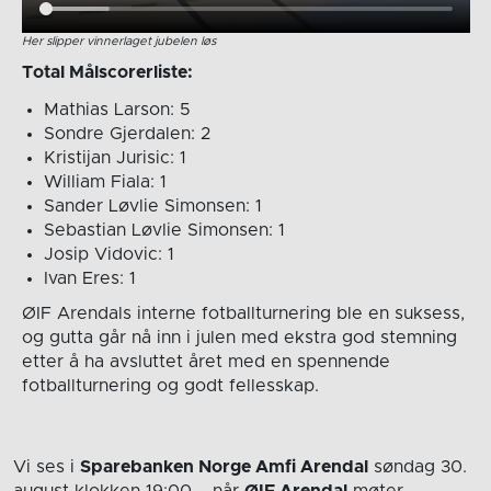
Her slipper vinnerlaget jubelen løs
Total Målscorerliste:
Mathias Larson: 5
Sondre Gjerdalen: 2
Kristijan Jurisic: 1
William Fiala: 1
Sander Løvlie Simonsen: 1
Sebastian Løvlie Simonsen: 1
Josip Vidovic: 1
Ivan Eres: 1
ØIF Arendals interne fotballturnering ble en suksess,
og gutta går nå inn i julen med ekstra god stemning
etter å ha avsluttet året med en spennende
fotballturnering og godt fellesskap.
Vi ses i
Sparebanken Norge Amfi Arendal
søndag 30.
august
klokken 19:00
– når
ØIF Arendal
møter