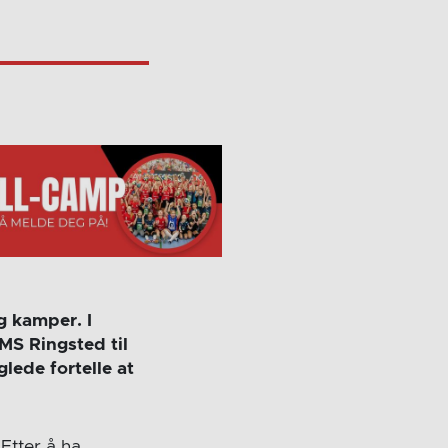
g kamper. I
MS Ringsted til
lede fortelle at
Etter å ha