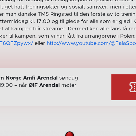
aget hatt treningsøkter og sosialt samvær, men i ette
er man danske TMS Ringsted til den første av to tren
ttermiddag kl. 17.00 og til glede for alle som er glad i
lart at kampen blir streamet. Dermed kan alle fans få 
ker til kampen, som vi har fått fra arrangørene i Polen:
/pF6QFZpywx/
eller
http://www.youtube.com/@FalaSpo
n Norge Amfi Arendal
søndag
19:00
– når
ØIF Arendal
møter