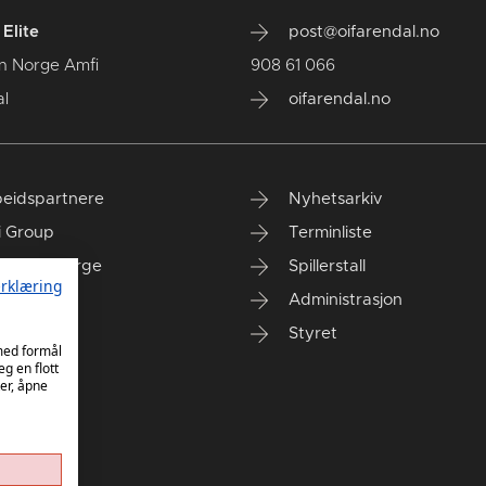
Elite
post@oifarendal.no
n Norge Amfi
908 61 066
l
oifarendal.no
eidspartnere
Nyhetsarkiv
i Group
Terminliste
anken Norge
Spillerstall
rklæring
Administrasjon
Styret
 med formål
eg en flott
er, åpne