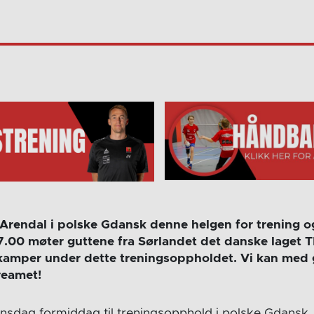
 Arendal i polske Gdansk denne helgen for trening o
7.00 møter guttene fra Sørlandet det danske laget T
 kamper under dette treningsoppholdet. Vi kan med g
reamet!
nsdag formiddag til treningsopphold i polske Gdansk. 