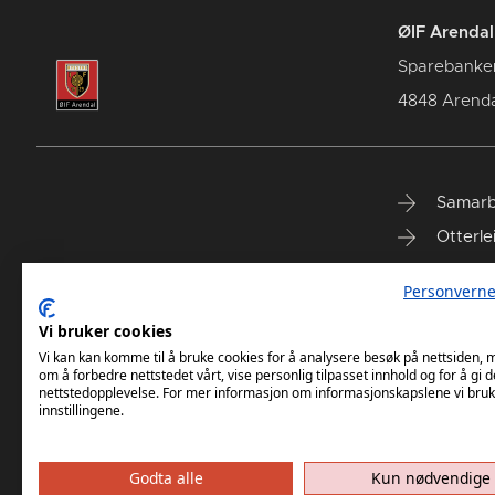
ØIF Arendal 
Sparebanke
4848 Arenda
Samarb
Otterle
Spareb
Personverne
Select
Vi bruker cookies
Vi kan kan komme til å bruke cookies for å analysere besøk på nettsiden,
om å forbedre nettstedet vårt, vise personlig tilpasset innhold og for å gi d
nettstedopplevelse. For mer informasjon om informasjonskapslene vi bruk
innstillingene.
Godta alle
Kun nødvendige