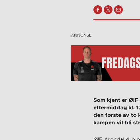
Som kjent er ØIF
ettermiddag kl. 1
den første av to
kampen vil bli st
ØIF Arendal dro o