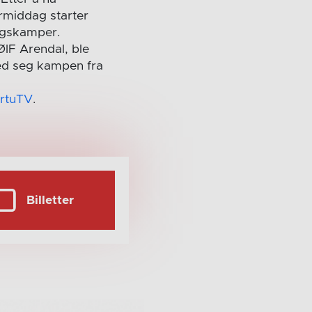
rmiddag starter
ingskamper.
 ØIF Arendal, ble
med seg kampen fra
rtuTV
.
Billetter