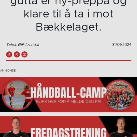
gutta er ny-preppa og
klare til å ta i mot
Bækkelaget.
Tekst: ØIF Arendal
31/01/2024