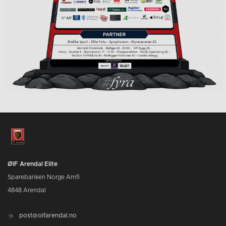
ØIF Arendal Elite
Sparebanken Norge Amfi
4848 Arendal
post@oifarendal.no