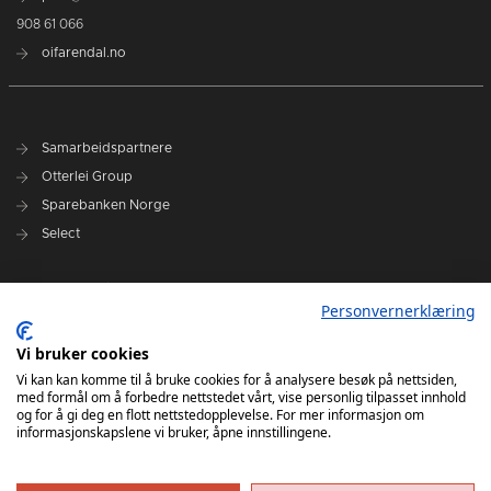
908 61 066
oifarendal.no
Samarbeidspartnere
Otterlei Group
Sparebanken Norge
Select
Nyhetsarkiv
Personvernerklæring
Terminliste
Spillerstall
Vi bruker cookies
Administrasjon
Vi kan kan komme til å bruke cookies for å analysere besøk på nettsiden,
med formål om å forbedre nettstedet vårt, vise personlig tilpasset innhold
Styret
og for å gi deg en flott nettstedopplevelse. For mer informasjon om
informasjonskapslene vi bruker, åpne innstillingene.