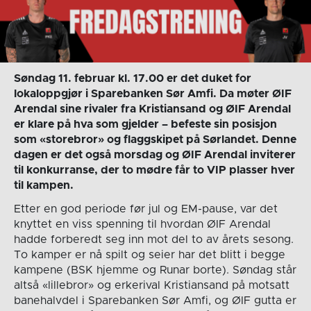
Søndag 11. februar kl. 17.00 er det duket for
lokaloppgjør i Sparebanken Sør Amfi. Da møter ØIF
Arendal sine rivaler fra Kristiansand og ØIF Arendal
er klare på hva som gjelder – befeste sin posisjon
som «storebror» og flaggskipet på Sørlandet. Denne
dagen er det også morsdag og ØIF Arendal inviterer
til konkurranse, der to mødre får to VIP plasser hver
til kampen.
Etter en god periode før jul og EM-pause, var det
knyttet en viss spenning til hvordan ØIF Arendal
hadde forberedt seg inn mot del to av årets sesong.
To kamper er nå spilt og seier har det blitt i begge
kampene (BSK hjemme og Runar borte). Søndag står
altså «lillebror» og erkerival Kristiansand på motsatt
banehalvdel i Sparebanken Sør Amfi, og ØIF gutta er