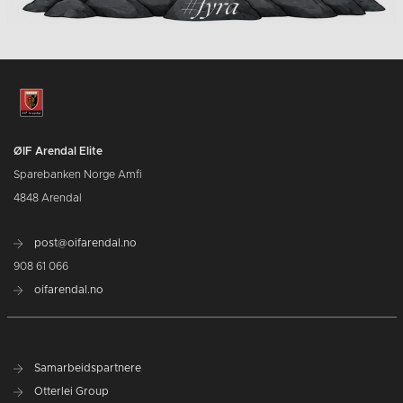
ØIF Arendal Elite
Sparebanken Norge Amfi
4848 Arendal
post@oifarendal.no
908 61 066
oifarendal.no
Samarbeidspartnere
Otterlei Group