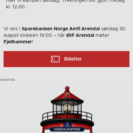
hver til kampen søndag. Trekningen blir gjort fredag
kl. 12.00.
Vi ses i
Sparebanken Norge Amfi Arendal
søndag 30.
august
klokken 19:00
– når
ØIF Arendal
møter
Fjellhammer
!
Billetter