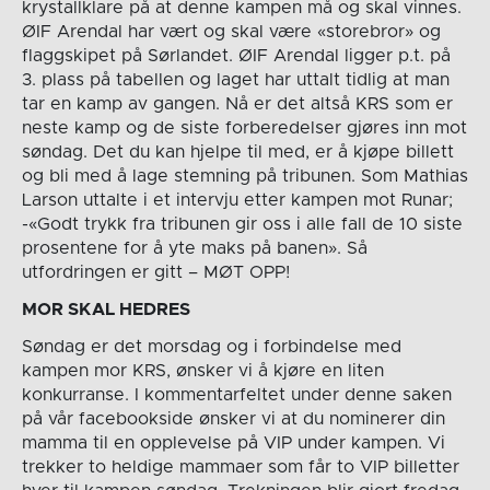
krystallklare på at denne kampen må og skal vinnes.
ØIF Arendal har vært og skal være «storebror» og
flaggskipet på Sørlandet. ØIF Arendal ligger p.t. på
3. plass på tabellen og laget har uttalt tidlig at man
tar en kamp av gangen. Nå er det altså KRS som er
neste kamp og de siste forberedelser gjøres inn mot
søndag. Det du kan hjelpe til med, er å kjøpe billett
og bli med å lage stemning på tribunen. Som Mathias
Larson uttalte i et intervju etter kampen mot Runar;
-«Godt trykk fra tribunen gir oss i alle fall de 10 siste
prosentene for å yte maks på banen». Så
utfordringen er gitt – MØT OPP!
MOR SKAL HEDRES
Søndag er det morsdag og i forbindelse med
kampen mor KRS, ønsker vi å kjøre en liten
konkurranse. I kommentarfeltet under denne saken
på vår facebookside ønsker vi at du nominerer din
mamma til en opplevelse på VIP under kampen. Vi
trekker to heldige mammaer som får to VIP billetter