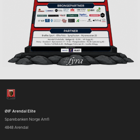
ØIF Arendal Elite
Sparebanken Norge Amfi
4848 Arendal