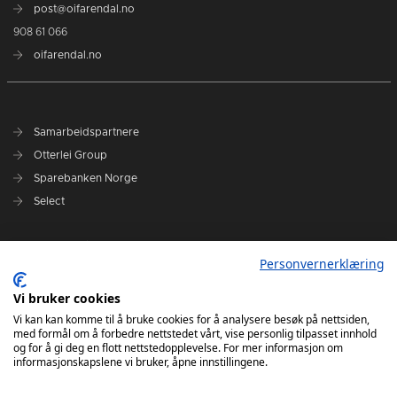
post@oifarendal.no
908 61 066
oifarendal.no
Samarbeidspartnere
Otterlei Group
Sparebanken Norge
Select
Nyhetsarkiv
Personvernerklæring
Terminliste
Spillerstall
Vi bruker cookies
Administrasjon
Vi kan kan komme til å bruke cookies for å analysere besøk på nettsiden,
med formål om å forbedre nettstedet vårt, vise personlig tilpasset innhold
Styret
og for å gi deg en flott nettstedopplevelse. For mer informasjon om
informasjonskapslene vi bruker, åpne innstillingene.