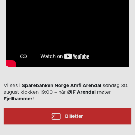
Vi ses i
Sparebanken Norge Amfi Arendal
søndag 30.
august
klokken 19:00
– når
ØIF Arendal
møter
Fjellhammer
!
Billetter