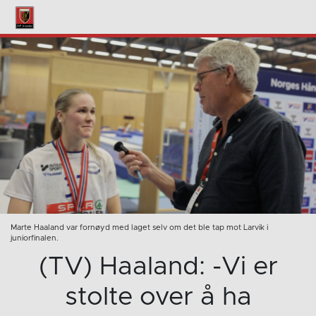
Marte Haaland var fornøyd med laget selv om det ble tap mot Larvik i
juniorfinalen.
(TV) Haaland: -Vi er
stolte over å ha