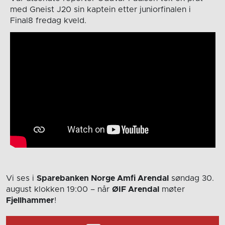
med Gneist J20 sin kaptein etter juniorfinalen i
Final8 fredag kveld.
Vi ses i
Sparebanken Norge Amfi Arendal
søndag 30.
august
klokken 19:00
– når
ØIF Arendal
møter
Fjellhammer
!