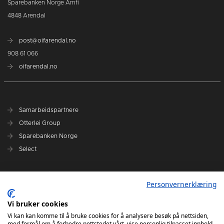
Sparebanken Norge Amfi
4848 Arendal
post@oifarendal.no
908 61 066
oifarendal.no
Samarbeidspartnere
Otterlei Group
Sparebanken Norge
Select
Nyhetsarkiv
Personvernerklæring
Terminliste
Spillerstall
Vi bruker cookies
Administrasjon
Vi kan kan komme til å bruke cookies for å analysere besøk på nettsiden,
med formål om å forbedre nettstedet vårt, vise personlig tilpasset innhold