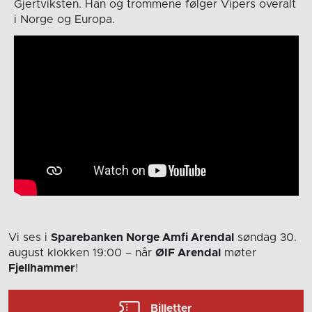
Gjertviksten. Han og trommene følger Vipers overalt
i Norge og Europa.
Vi ses i
Sparebanken Norge Amfi Arendal
søndag 30.
august
klokken 19:00
– når
ØIF Arendal
møter
Fjellhammer
!
Billetter