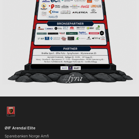
ØIF Arendal Elite
Sparebanken Norge Amfi