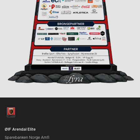
ØIF Arendal Elite
Sparebanken Norge Amfi