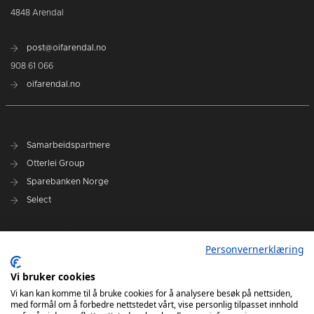
4848 Arendal
post@oifarendal.no
908 61 066
oifarendal.no
Samarbeidspartnere
Otterlei Group
Sparebanken Norge
Select
Nyhetsarkiv
Personvernerklæring
Terminliste
Spillerstall
Vi bruker cookies
Administrasjon
Vi kan kan komme til å bruke cookies for å analysere besøk på nettsiden,
med formål om å forbedre nettstedet vårt, vise personlig tilpasset innhold
Styret