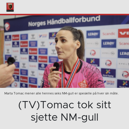
Marta Tomac mener alle hennes seks NM-gull er spesielle på hver sin måte.
(TV)Tomac tok sitt
sjette NM-gull