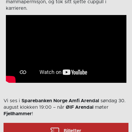
mammapermisjon, og tok sitt sjette cupgull i
karrieren.
Vi ses i
Sparebanken Norge Amfi Arendal
søndag 30.
august
klokken 19:00
– når
ØIF Arendal
møter
Fjellhammer
!
Billetter