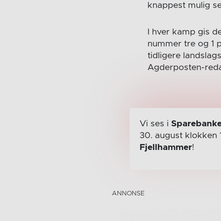
knappest mulig se
I hver kamp gis de
nummer tre og 1 p
tidligere landslag
Agderposten-reda
Vi ses i
Sparebanke
30. august
klokken 
Fjellhammer
!