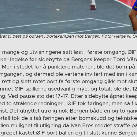
året til best på børsen i bortekampen mot Bergen. Foto: Helge N. O
ange og utvisningene satt løst i første omgang. ØIF A
sikker ledelse før sidebytte da Bergens keeper Tord Vå
. Men i stedet for å punktere matchen, ble det bom på
mgangen, og dermed ble vertene invitert med inn i ka
 rett og slett rotet bort fa første omgang gikk mot slu
mmet ØIF-spillerne usedvanlig mye, og totalt ble det
ng. Ved pause sto det 17-17. Etter sidebytte åpnet ke
med to strålende redninger , ØIF tok føringen, men så f
vist. Det utnyttet utrolig nok Bergen både en og to gan
tall tok de altså føringen etter bomskudd og tekniske 
llen mulighet til utligning da Ivan Eres reddet straffe 
grepet kastet ØIF bort ballen og til slutt kunne Berg