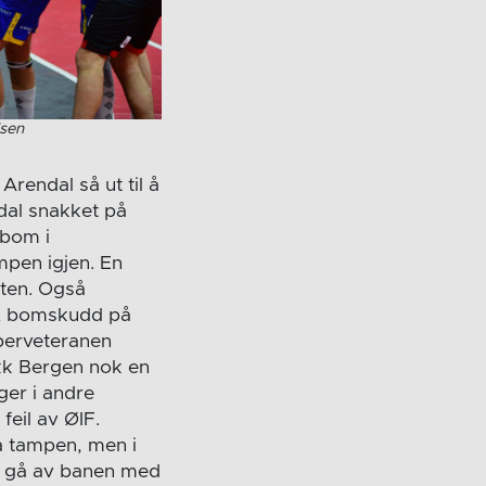
lsen
rendal så ut til å
rdal snakket på
 bom i
mpen igjen. En
tten. Også
 12 bomskudd på
eperveteranen
ikk Bergen nok en
ger i andre
feil av ØIF.
på tampen, men i
en gå av banen med