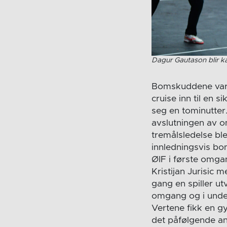
Dagur Gautason blir k
Bomskuddene var m
cruise inn til en 
seg en tominutter
avslutningen av o
tremålsledelse ble
innledningsvis bo
ØIF i første omga
Kristijan Jurisic 
gang en spiller ut
omgang og i under
Vertene fikk en gy
det påfølgende an