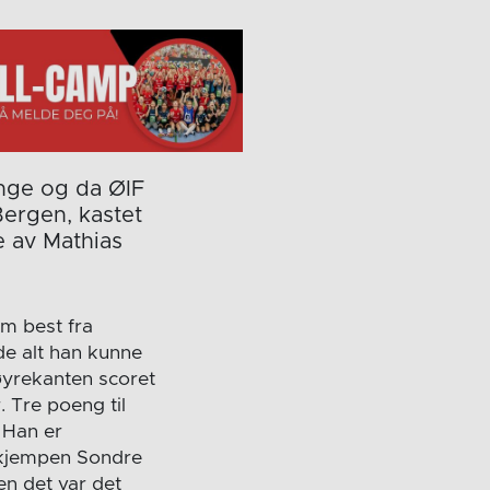
ange og da ØIF
Bergen, kastet
e av Mathias
m best fra
de alt han kunne
øyrekanten scoret
 Tre poeng til
 Han er
ekkjempen Sondre
en det var det