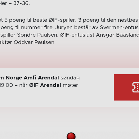
ier – 37-36.
t 5 poeng til beste ØIF-spiller, 3 poeng til den nestbest
oeng til nummer fire. Juryen består av Svermen-entusi
sspiller Sondre Paulsen, ØIF-entusiast Ansgar Baasland
ktør Oddvar Paulsen
n Norge Amfi Arendal
søndag
19:00
– når
ØIF Arendal
møter