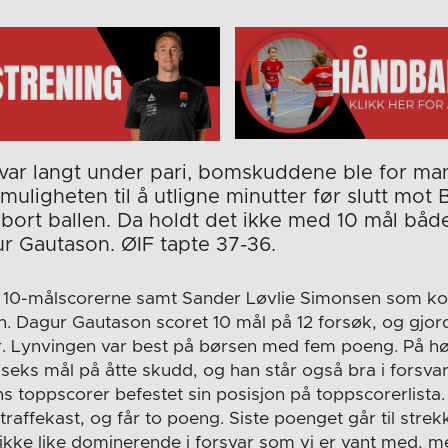
t var langt under pari, bomskuddene ble for m
uligheten til å utligne minutter før slutt mot 
t bort ballen. Da holdt det ikke med 10 mål båd
r Gautason. ØIF tapte 37-36.
t 10-målscorerne samt Sander Løvlie Simonsen som ko
n. Dagur Gautason scoret 10 mål på 12 forsøk, og gjor
eier. Lynvingen var best på børsen med fem poeng. På h
eks mål på åtte skudd, og han står også bra i forsvar.
ns toppscorer befestet sin posisjon på toppscorerlista.
raffekast, og får to poeng. Siste poenget går til str
 ikke like dominerende i forsvar som vi er vant med, m