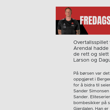
Overtallsspille
Arendal hadde m
de rett og slet
Larson og Dagu
På børsen var de
oppgjøret i Berge
for å bidra til s
Sander Simonsen s
Sander. Eliteserie
bombesikker på st
Gjerdalen. Han er