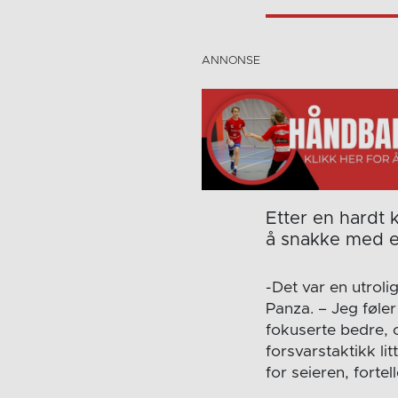
Etter en hardt 
å snakke med e
-Det var en utroli
Panza. – Jeg føle
fokuserte bedre, o
forsvarstaktikk l
for seieren, fortel