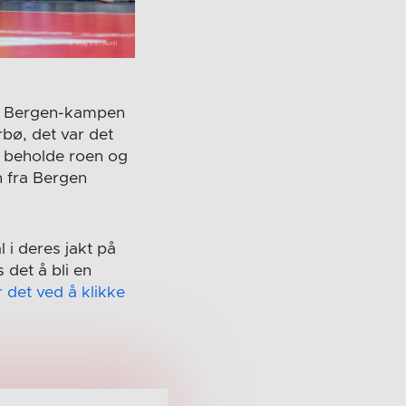
er Bergen-kampen
rbø, det var det
 å beholde roen og
n fra Bergen
i deres jakt på
det å bli en
r det ved å klikke