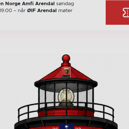
n Norge Amfi Arendal
søndag
19:00
– når
ØIF Arendal
møter