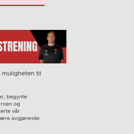
 muligheten til
ter, begynte
t roen og
terte vår
 være avgjørende