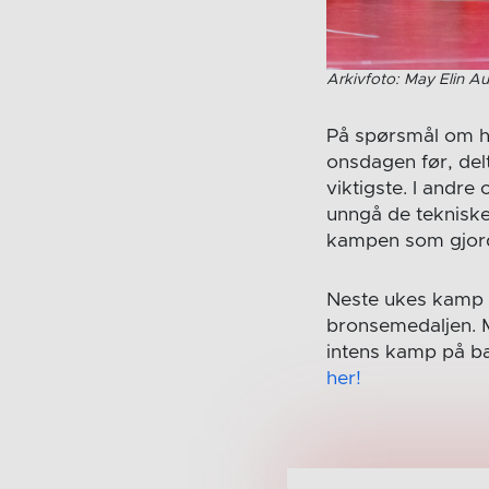
Arkivfoto: May Elin Au
På spørsmål om h
onsdagen før, delt
viktigste. I andre
unngå de tekniske 
kampen som gjorde
Neste ukes kamp 
bronsemedaljen. M
intens kamp på ba
her!