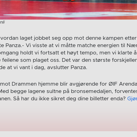
nli
vordan laget jobbet seg opp mot denne kampen ett
e Panza.- Vi visste at vi måtte matche energien til Næ
 omgang holdt vi fortsatt et høyt tempo, men vi klarte
feilene som plaget oss. Det var den største forskjelle
 at vi vant i dag, avslutter Panza.
mot Drammen hjemme blir avgjørende for ØIF Arendal 
ed begge lagene sultne på bronsemedaljen, forventes 
nen. Så har du ikke sikret deg dine billetter enda?
Gjø