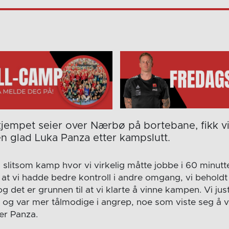
kjempet seier over Nærbø på bortebane, fikk vi
n glad Luka Panza etter kampslutt.
g slitsom kamp hvor vi virkelig måtte jobbe i 60 minut
r at vi hadde bedre kontroll i andre omgang, vi behold
g det er grunnen til at vi klarte å vinne kampen. Vi jus
itt og var mer tålmodige i angrep, noe som viste seg å
ler Panza.