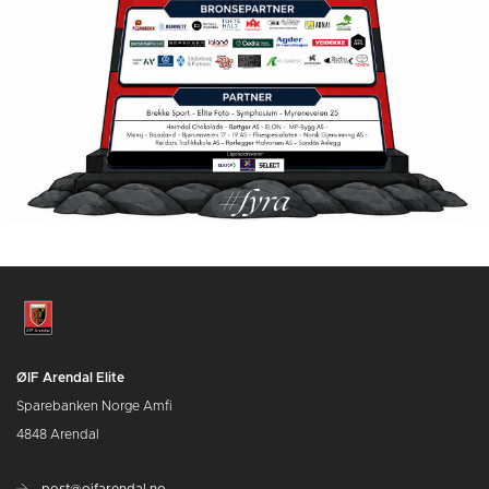
ØIF Arendal Elite
Sparebanken Norge Amfi
4848 Arendal
post@oifarendal.no