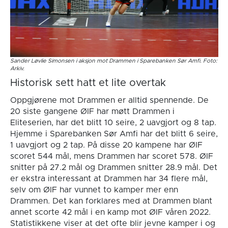
Sander Løvlie Simonsen i aksjon mot Drammen i Sparebanken Sør Amfi. Foto:
Arkiv.
Historisk sett hatt et lite overtak
Oppgjørene mot Drammen er alltid spennende. De
20 siste gangene ØIF har møtt Drammen i
Eliteserien, har det blitt 10 seire, 2 uavgjort og 8 tap.
Hjemme i Sparebanken Sør Amfi har det blitt 6 seire,
1 uavgjort og 2 tap. På disse 20 kampene har ØIF
scoret 544 mål, mens Drammen har scoret 578. ØIF
snitter på 27.2 mål og Drammen snitter 28.9 mål. Det
er ekstra interessant at Drammen har 34 flere mål,
selv om ØIF har vunnet to kamper mer enn
Drammen. Det kan forklares med at Drammen blant
annet scorte 42 mål i en kamp mot ØIF våren 2022.
Statistikkene viser at det ofte blir jevne kamper i og