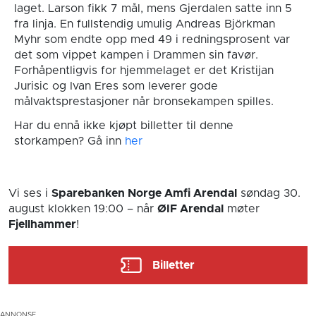
laget. Larson fikk 7 mål, mens Gjerdalen satte inn 5
fra linja. En fullstendig umulig Andreas Björkman
Myhr som endte opp med 49 i redningsprosent var
det som vippet kampen i Drammen sin favør.
Forhåpentligvis for hjemmelaget er det Kristijan
Jurisic og Ivan Eres som leverer gode
målvaktsprestasjoner når bronsekampen spilles.
Har du ennå ikke kjøpt billetter til denne
storkampen? Gå inn
her
Vi ses i
Sparebanken Norge Amfi Arendal
søndag 30.
august
klokken 19:00
– når
ØIF Arendal
møter
Fjellhammer
!
Billetter