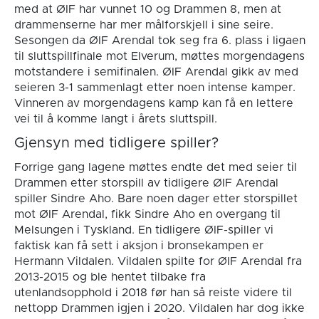
med at ØIF har vunnet 10 og Drammen 8, men at
drammenserne har mer målforskjell i sine seire.
Sesongen da ØIF Arendal tok seg fra 6. plass i ligaen
til sluttspillfinale mot Elverum, møttes morgendagens
motstandere i semifinalen. ØIF Arendal gikk av med
seieren 3-1 sammenlagt etter noen intense kamper.
Vinneren av morgendagens kamp kan få en lettere
vei til å komme langt i årets sluttspill.
Gjensyn med tidligere spiller?
Forrige gang lagene møttes endte det med seier til
Drammen etter storspill av tidligere ØIF Arendal
spiller Sindre Aho. Bare noen dager etter storspillet
mot ØIF Arendal, fikk Sindre Aho en overgang til
Melsungen i Tyskland. En tidligere ØIF-spiller vi
faktisk kan få sett i aksjon i bronsekampen er
Hermann Vildalen. Vildalen spilte for ØIF Arendal fra
2013-2015 og ble hentet tilbake fra
utenlandsopphold i 2018 før han så reiste videre til
nettopp Drammen igjen i 2020. Vildalen har dog ikke