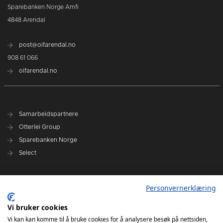
Sparebanken Norge Amfi
4848 Arendal
post@oifarendal.no
908 61 066
oifarendal.no
Samarbeidspartnere
Otterlei Group
Sparebanken Norge
Select
Nyhetsarkiv
Personvernerklæring
Terminliste
Spillerstall
Vi bruker cookies
Administrasjon
Vi kan kan komme til å bruke cookies for å analysere besøk på nettsiden,