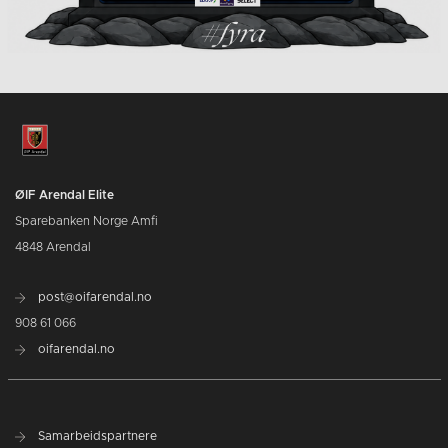
ØIF Arendal Elite
Sparebanken Norge Amfi
4848 Arendal
post@oifarendal.no
908 61 066
oifarendal.no
Samarbeidspartnere