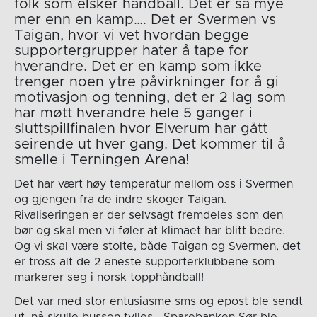
folk som elsker håndball. Det er så mye
mer enn en kamp…. Det er Svermen vs
Taigan, hvor vi vet hvordan begge
supportergrupper hater å tape for
hverandre. Det er en kamp som ikke
trenger noen ytre påvirkninger for å gi
motivasjon og tenning, det er 2 lag som
har møtt hverandre hele 5 ganger i
sluttspillfinalen hvor Elverum har gått
seirende ut hver gang. Det kommer til å
smelle i Terningen Arena!
Det har vært høy temperatur mellom oss i Svermen
og gjengen fra de indre skoger Taigan.
Rivaliseringen er der selvsagt fremdeles som den
bør og skal men vi føler at klimaet har blitt bedre.
Og vi skal være stolte, både Taigan og Svermen, det
er tross alt de 2 eneste supporterklubbene som
markerer seg i norsk topphåndball!
Det var med stor entusiasme sms og epost ble sendt
ut, nå skulle bussen fylles… Sparebanken Sør ble