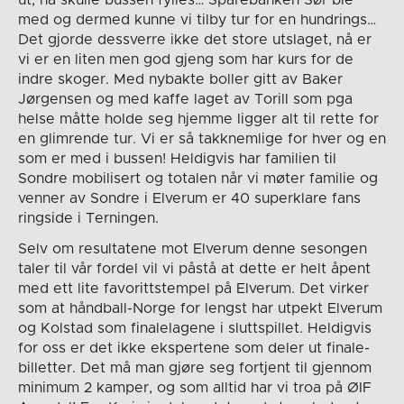
med og dermed kunne vi tilby tur for en hundrings…
Det gjorde dessverre ikke det store utslaget, nå er
vi er en liten men god gjeng som har kurs for de
indre skoger. Med nybakte boller gitt av Baker
Jørgensen og med kaffe laget av Torill som pga
helse måtte holde seg hjemme ligger alt til rette for
en glimrende tur. Vi er så takknemlige for hver og en
som er med i bussen! Heldigvis har familien til
Sondre mobilisert og totalen når vi møter familie og
venner av Sondre i Elverum er 40 superklare fans
ringside i Terningen.
Selv om resultatene mot Elverum denne sesongen
taler til vår fordel vil vi påstå at dette er helt åpent
med ett lite favorittstempel på Elverum. Det virker
som at håndball-Norge for lengst har utpekt Elverum
og Kolstad som finalelagene i sluttspillet. Heldigvis
for oss er det ikke ekspertene som deler ut finale-
billetter. Det må man gjøre seg fortjent til gjennom
minimum 2 kamper, og som alltid har vi troa på ØIF