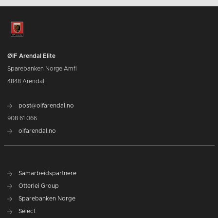
ØIF Arendal Elite
Sparebanken Norge Amfi
4848 Arendal
post@oifarendal.no
908 61 066
oifarendal.no
Samarbeidspartnere
Otterlei Group
Sparebanken Norge
Select