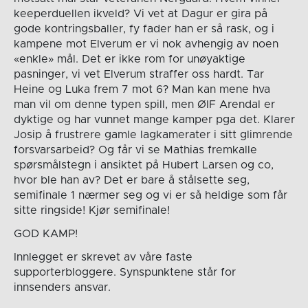
keeperduellen ikveld? Vi vet at Dagur er gira på
gode kontringsballer, fy fader han er så rask, og i
kampene mot Elverum er vi nok avhengig av noen
«enkle» mål. Det er ikke rom for unøyaktige
pasninger, vi vet Elverum straffer oss hardt. Tar
Heine og Luka frem 7 mot 6? Man kan mene hva
man vil om denne typen spill, men ØIF Arendal er
dyktige og har vunnet mange kamper pga det. Klarer
Josip å frustrere gamle lagkamerater i sitt glimrende
forsvarsarbeid? Og får vi se Mathias fremkalle
spørsmålstegn i ansiktet på Hubert Larsen og co,
hvor ble han av? Det er bare å stålsette seg,
semifinale 1 nærmer seg og vi er så heldige som får
sitte ringside! Kjør semifinale!
GOD KAMP!
Innlegget er skrevet av våre faste
supporterbloggere. Synspunktene står for
innsenders ansvar.