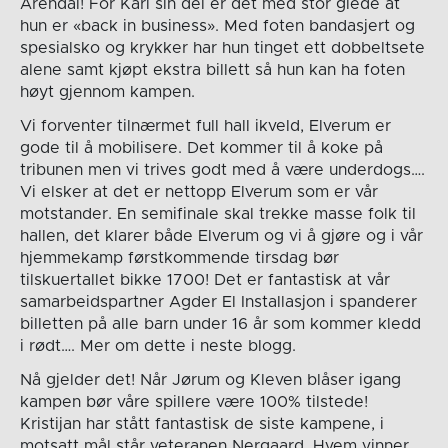
Arendal! For Kari sin del er det med stor glede at
hun er «back in business». Med foten bandasjert og
spesialsko og krykker har hun tinget ett dobbeltsete
alene samt kjøpt ekstra billett så hun kan ha foten
høyt gjennom kampen.
Vi forventer tilnærmet full hall ikveld, Elverum er
gode til å mobilisere. Det kommer til å koke på
tribunen men vi trives godt med å være underdogs….
Vi elsker at det er nettopp Elverum som er vår
motstander. En semifinale skal trekke masse folk til
hallen, det klarer både Elverum og vi å gjøre og i vår
hjemmekamp førstkommende tirsdag bør
tilskuertallet bikke 1700! Det er fantastisk at vår
samarbeidspartner Agder El Installasjon i spanderer
billetten på alle barn under 16 år som kommer kledd
i rødt…. Mer om dette i neste blogg.
Nå gjelder det! Når Jørum og Kleven blåser igang
kampen bør våre spillere være 100% tilstede!
Kristijan har stått fantastisk de siste kampene, i
motsatt mål står veteranen Nergaard. Hvem vinner