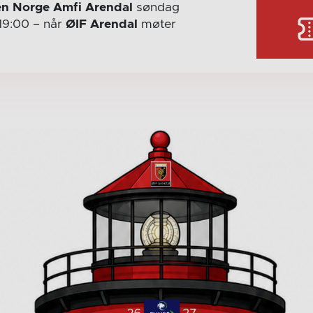
n Norge Amfi Arendal
søndag
19:00
– når
ØIF Arendal
møter