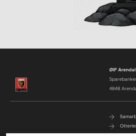
ØIF Arendal 
Sparebanke
4848 Arenda
Samarb
Otterle
Spareb