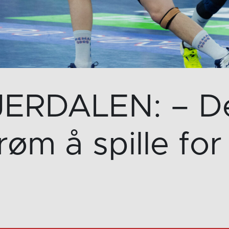
JERDALEN: – De
røm å spille for