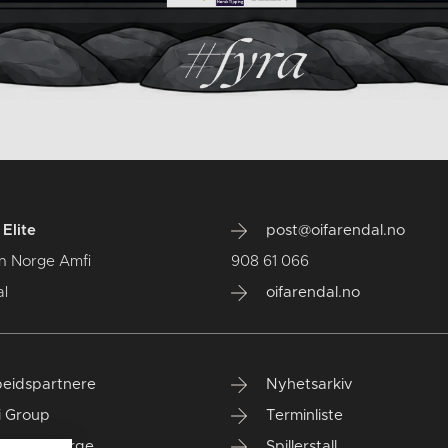
Elite
post@oifarendal.no
n Norge Amfi
908 61 066
l
oifarendal.no
eidspartnere
Nyhetsarkiv
i Group
Terminliste
anken Norge
Spillerstall