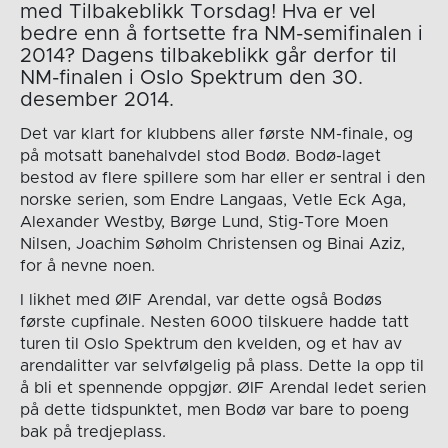
med Tilbakeblikk Torsdag! Hva er vel
bedre enn å fortsette fra NM-semifinalen i
2014? Dagens tilbakeblikk går derfor til
NM-finalen i Oslo Spektrum den 30.
desember 2014.
Det var klart for klubbens aller første NM-finale, og
på motsatt banehalvdel stod Bodø. Bodø-laget
bestod av flere spillere som har eller er sentral i den
norske serien, som Endre Langaas, Vetle Eck Aga,
Alexander Westby, Børge Lund, Stig-Tore Moen
Nilsen, Joachim Søholm Christensen og Binai Aziz,
for å nevne noen.
I likhet med ØIF Arendal, var dette også Bodøs
første cupfinale. Nesten 6000 tilskuere hadde tatt
turen til Oslo Spektrum den kvelden, og et hav av
arendalitter var selvfølgelig på plass. Dette la opp til
å bli et spennende oppgjør. ØIF Arendal ledet serien
på dette tidspunktet, men Bodø var bare to poeng
bak på tredjeplass.