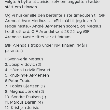
valgte å bytte ut Jurisic, selv om unggutten hadde
stått bra i finalen.
Og vi husker alle den berømte siste timeouten til ØIF
Arendal, hvor Medhus sa: «Ett mål til, jeg lover å
redde neste.» André Jørgensen scoret, og Medhus
holdt sitt ord. ØIF Arendal vant 23-22, og ØIF
Arendals første tittel var et faktum.
ØIF Arendals tropp under NM finalen. (Mål i
parantes)
1.Svenn-erik Medhus
3. Josip Vidovic (2)
4. Håkon Ludvik Finsrud
5. Knut-Inge Jørgensen
6.Petar Topic
7. Tobias Gjertsen (1)
8. Magnus Jøndal (2)
10. Sondre Paulsen (1)
11. Marcus Dahlin (4)
12. Kristijan Jurisic