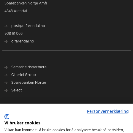
Sparebanken Norge Amfi
4848 Arendal
post@oifarendal.no
908 61 066
oifarendal.no
Samarbeidspartnere
Otterlei Group
Sparebanken Norge
Select
Nyhetsarkiv
Personvernerklæring
Terminliste
Spillerstall
Vi bruker cookies
Administrasjon
Vi kan kan komme til å bruke cookies for å analysere besøk på nettsiden,