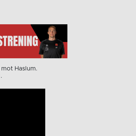
t mot Haslum.
.