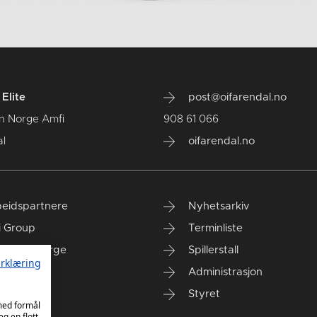
Elite
post@oifarendal.no
n Norge Amfi
908 61 066
l
oifarendal.no
eidspartnere
Nyhetsarkiv
i Group
Terminliste
anken Norge
Spillerstall
rklæring
Administrasjon
Styret
 med formål
eg en flott