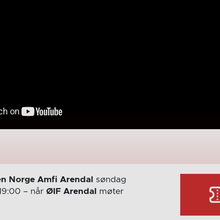
n Norge Amfi Arendal
søndag
19:00
– når
ØIF Arendal
møter