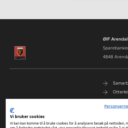
ØIF Arendal 
Sparebanke
4848 Arenda
Samarb
Otterle
Spareb
Personverne
Select
Vi bruker cookies
Vi kan kan komme til å bruke cookies for å analysere besøk på nettsiden,
om å forbedre nettstedet vårt, vise personlig tilpasset innhold og for å gi d