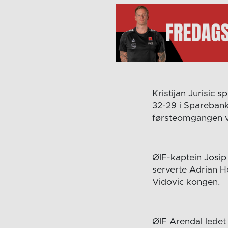
Kristijan Jurisic 
32-29 i Sparebank
førsteomgangen va
ØIF-kaptein Josip 
serverte Adrian H
Vidovic kongen.
ØIF Arendal ledet 