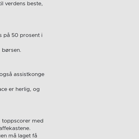
il verdens beste,
 på 50 prosent i
å børsen.
r også assistkonge
ce er herlig, og
Fs toppscorer med
raffekastene.
en må laget få