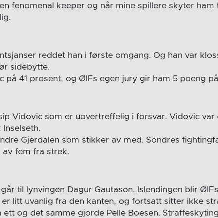
 en fenomenal keeper og når mine spillere skyter ham t
ig.
sjanser reddet han i første omgang. Og han var kloss
ør sidebytte.
sic på 41 prosent, og ØIFs egen jury gir ham 5 poeng p
sip Vidovic som er uovertreffelig i forsvar. Vidovic va
Inselseth.
ndre Gjerdalen som stikker av med. Sondres fightingfa
 av fem fra strek.
 går til lynvingen Dagur Gautason. Islendingen blir ØI
r litt uvanlig fra den kanten, og fortsatt sitter ikke st
tt og det samme gjorde Pelle Boesen. Straffeskyting