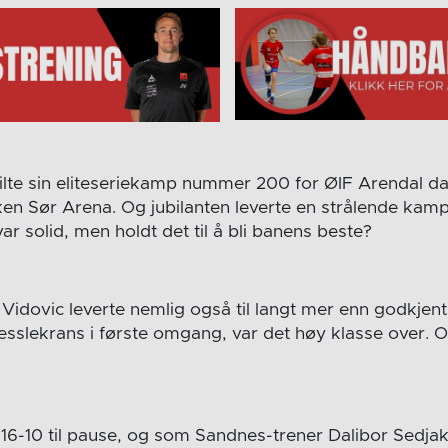
spilte sin eliteseriekamp nummer 200 for ØIF Arendal d
en Sør Arena. Og jubilanten leverte en strålende kamp
r solid, men holdt det til å bli banens beste?
Vidovic leverte nemlig også til langt mer enn godkjent.
esslekrans i første omgang, var det høy klasse over. Og
16-10 til pause, og som Sandnes-trener Dalibor Sedjak 