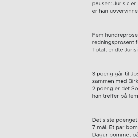
pausen: Jurisic er
er han uovervinnel
Fem hundreprosent
redningsprosent f
Totalt endte Juri
3 poeng går til Jo
sammen med Birk 
2 poeng er det So
han treffer på fem
Det siste poenget
7 mål. Et par bom e
Dagur bommet på e