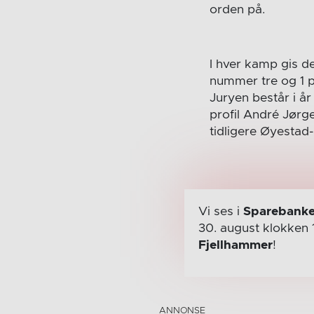
orden på.
I hver kamp gis de
nummer tre og 1 p
Juryen består i år
profil André Jørg
tidligere Øyestad
Vi ses i
Sparebanke
30. august
klokken 
Fjellhammer
!