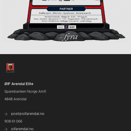
ØIF Arendal Elite
Sparebanken Norge Amfi
4848 Arendal
post@oifarendal.no
908 61 066
oifarendal.no