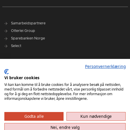
Samarbeidspartnere
Otterlei Group
Sparebanken Norge
Select
Nyhetsarkiv
Personvernerklæring
Terminliste
Spillerstall
Vi bruker cookies
Administrasjon
Vi kan kan komme til å bruke cookies for å analysere besøk på nettsiden,
med formål om å forbedre nettstedet vårt, vise personlig tilpasset innhold
Styret
og for å gi deg en flott nettstedopplevelse. For mer informasjon om
informasjonskapslene vi bruker, åpne innstillingene.
Godta alle
Kun nødvendige
Nei, endre valg